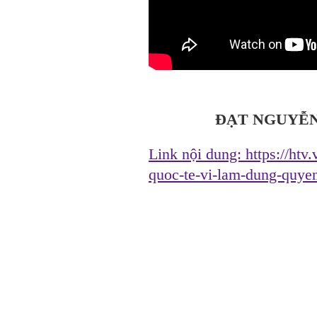
ĐẠT NGUYỄN
Link nội dung:
https://htv
quoc-te-vi-lam-dung-quy