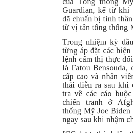
của Tổng thống Mỹ
Guardian, kể từ kh
đã chuẩn bị tinh thầ
từ vị tân tổng thống
Trong nhiệm kỳ đầu
từng áp đặt các biện
lệnh cấm thị thực đố
là Fatou Bensouda, 
cấp cao và nhân vi
thái diễn ra sau kh
tra về các cáo buộ
chiến tranh ở Afg
thống Mỹ Joe Biden 
ngay sau khi nhậm c