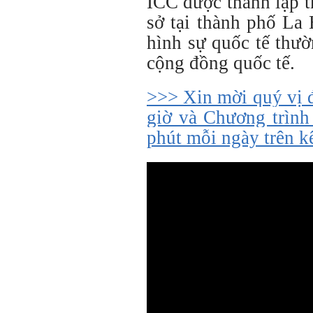
ICC được thành lập 
sở tại thành phố La
hình sự quốc tế thườ
cộng đồng quốc tế.
>>> Xin mời quý vị 
giờ và Chương trình
phút mỗi ngày trên 