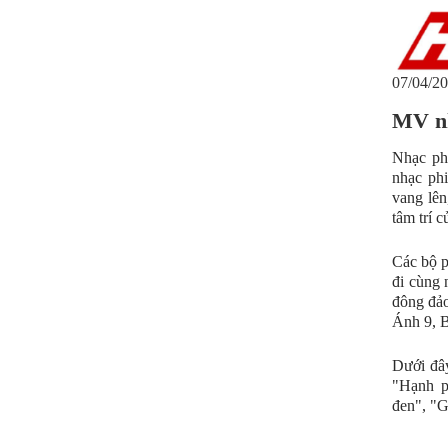
07/04/20
MV nh
Nhạc phi
nhạc phi
vang lên
tâm trí c
Các bộ p
đi cùng 
đông đảo
Ánh 9, B
Dưới đâ
"Hạnh p
đen", "Gi