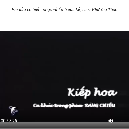
Em đâu có biết - nhạc và lời Ngọc Lễ, ca sĩ Phương Thảo