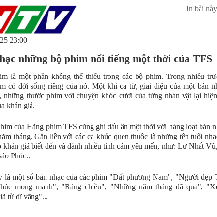
In bài này
25 23:00
ạc những bộ phim nổi tiếng một thời của TFS
m là một phần không thể thiếu trong các bộ phim. Trong nhiều trư
m có đời sống riêng của nó. Một khi ca từ, giai điệu của một bản 
, những thước phim với chuyện khóc cười của từng nhân vật lại hiện
ủa khán giả.
him của Hãng phim TFS cũng ghi dấu ấn một thời với hàng loạt bản 
năm tháng. Gắn liền với các ca khúc quen thuộc là những tên tuổi nhạ
 khán giả biết đến và dành nhiều tình cảm yêu mến, như: Lư Nhất V
ảo Phúc...
y là một số bản nhạc của các phim "Đất phương Nam", "Người đẹp 
húc mong manh", "Ráng chiều", "Những năm tháng đã qua", "
ã từ dĩ vãng"...