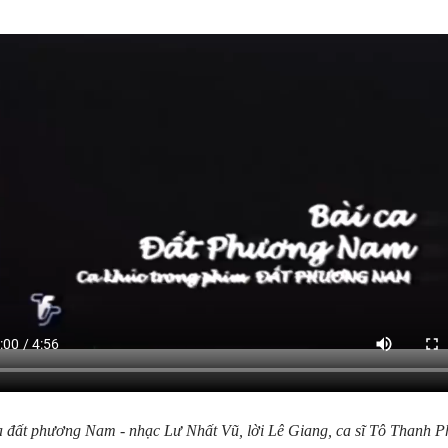
a đất phương Nam - nhạc Lư Nhất Vũ, lời Lê Giang, ca sĩ Tô Thanh 