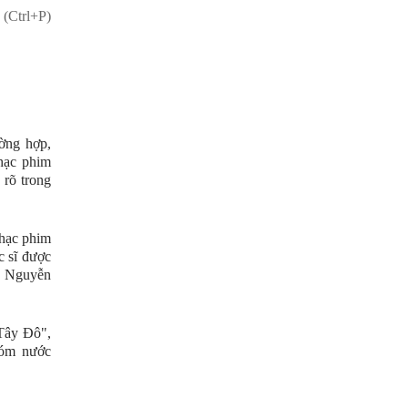
 (Ctrl+P)
ờng hợp,
nhạc phim
 rõ trong
nhạc phim
c sĩ được
ũ, Nguyễn
Tây Đô",
Xóm nước