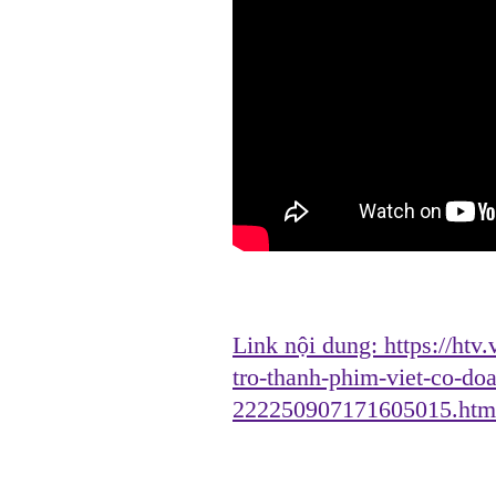
Link nội dung:
https://htv
tro-thanh-phim-viet-co-do
222250907171605015.htm