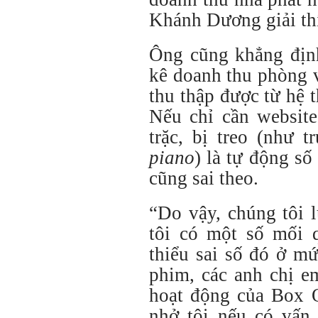
Khánh Dương giải th
Ông cũng khẳng địn
kê doanh thu phòng v
thu thập được từ hệ 
Nếu chỉ cần website
trặc, bị treo (như 
piano
) là tự động số
cũng sai theo.
“Do vậy, chúng tôi 
tôi có một số mối 
thiểu sai số đó ở m
phim, các anh chị e
hoạt động của Box O
nhở tôi nếu có vấn 