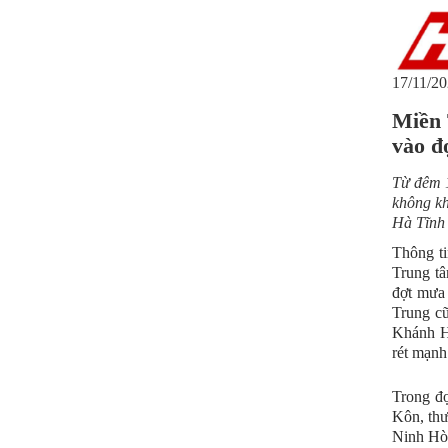
17/11/20
Miền 
vào đ
Từ đêm 1
không kh
Hà Tĩnh
Thông ti
Trung t
đợt mưa 
Trung cũ
Khánh Hò
rét mạnh
Trong đợ
Kôn, thư
Ninh Hòa