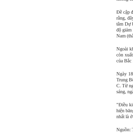
Đề cập đ
rằng, đâ
tâm Dự b
độ giảm 
Nam (thẳ
Ngoài kh
còn xuất
của Bắc
Ngày 18-
Trung Bộ
C. Từ ng
sáng, ng
"Điều ki
hiện băn
nhất là 
Nguồn: