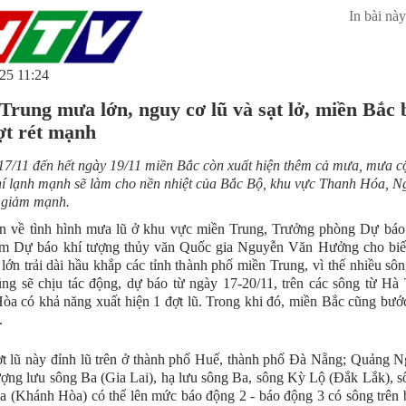
In bài này
25 11:24
Trung mưa lớn, nguy cơ lũ và sạt lở, miền Bắc
ợt rét mạnh
7/11 đến hết ngày 19/11 miền Bắc còn xuất hiện thêm cả mưa, mưa c
í lạnh mạnh sẽ làm cho nền nhiệt của Bắc Bộ, khu vực Thanh Hóa, N
 giảm mạnh.
n về tình hình mưa lũ ở khu vực miền Trung, Trưởng phòng Dự báo t
âm Dự báo khí tượng thủy văn Quốc gia Nguyễn Văn Hưởng cho biết
lớn trải dài hầu khắp các tỉnh thành phố miền Trung, vì thế nhiều sô
ng sẽ chịu tác động, dự báo từ ngày 17-20/11, trên các sông từ Hà
a có khả năng xuất hiện 1 đợt lũ. Trong khi đó, miền Bắc cũng bướ
.
t lũ này đỉnh lũ trên ở thành phố Huế, thành phố Đà Nẵng; Quảng N
ợng lưu sông Ba (Gia Lai), hạ lưu sông Ba, sông Kỳ Lộ (Đắk Lắk), 
 (Khánh Hòa) có thể lên mức báo động 2 - báo động 3 có sông trên