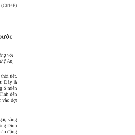
 (Ctrl+P)
 bước
ộng với
ghệ An,
hời tiết,
: Đây là
ng ở miền
 Tĩnh đến
c vào đợt
gãi; sông
sông Dinh
 báo động