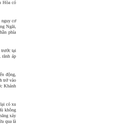
h Hòa có
, nguy cơ
ảng Ngãi,
hần phía
trước tại
 rãnh áp
ến động,
h trở vào
ực Khánh
lại có xu
dù không
 năng xảy
ừa qua là