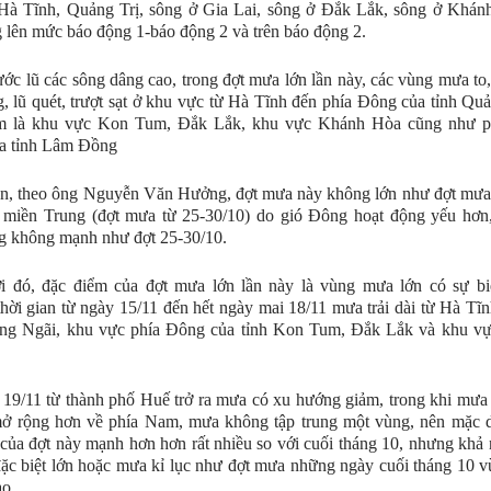
 Hà Tĩnh, Quảng Trị, sông ở Gia Lai, sông ở Đắk Lắk, sông ở Khán
 lên mức báo động 1-báo động 2 và trên báo động 2.
ớc lũ các sông dâng cao, trong đợt mưa lớn lần này, các vùng mưa to
, lũ quét, trượt sạt ở khu vực từ Hà Tĩnh đến phía Đông của tỉnh Qu
âm là khu vực Kon Tum, Đắk Lắk, khu vực Khánh Hòa cũng như p
a tỉnh Lâm Đồng
n, theo ông Nguyễn Văn Hưởng, đợt mưa này không lớn như đợt mưa 
 miền Trung (đợt mưa từ 25-30/10) do gió Đông hoạt động yếu hơn,
g không mạnh như đợt 25-30/10.
i đó, đặc điểm của đợt mưa lớn lần này là vùng mưa lớn có sự bi
hời gian từ ngày 15/11 đến hết ngày mai 18/11 mưa trải dài từ Hà Tĩn
ng Ngãi, khu vực phía Đông của tỉnh Kon Tum, Đắk Lắk và khu v
19/11 từ thành phố Huế trở ra mưa có xu hướng giảm, trong khi mưa 
ở rộng hơn về phía Nam, mưa không tập trung một vùng, nên mặc 
 của đợt này mạnh hơn hơn rất nhiều so với cuối tháng 10, nhưng khả
ặc biệt lớn hoặc mưa kỉ lục như đợt mưa những ngày cuối tháng 10 v
o.