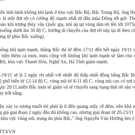
ến tình hình không khí lạnh ở khu vực Bắc Bộ, Bắc Trung Bộ, ông 
y là một đợt rét có cường độ mạnh nhất từ đầu mùa Đông tới giờ. T
áo khí tượng thủy văn Quốc gia, khí áp tại vùng tâm rét lên tới 1075
xuống dưới âm 30 độ C; hướng di chuyển của đợt rét này lại đi theo c
ng từ phía Bắc xuống).
ông khí lạnh mạnh, thẳng Bắc thì từ đêm 17/11 đến hết ngày 19/11
 hiện thêm cả mưa, mưa cộng với không khí lạnh mạnh sẽ làm cho n
 Bộ, khu vực Thanh Hóa, Nghệ An, Hà Tĩnh giảm mạnh.
19/11 sẽ là 2 ngày rét nhất với nhiệt độ thấp nhất đồng bằng Bắc 
 phổ biến từ 12-14 độ C, vùng núi từ 8-11 độ C, vùng núi cao có nơi 
ày 20/11,miền Bắc mưa sẽ giảm và sẽ chuyển sang trạng thái rét sâu 
ày trời nắng.
ện xảy ra sương muối thì phải là ít đến quang mây về đêm, nên khả 
g giá giai đoạn 2 ngày đầu thì không cao, nhưng giai đoạn từ 20-23/11 l
ở khu vực vùng núi, trung du phía Bắc," ông Nguyễn Văn Hưởng lưu ý
 TTXVN