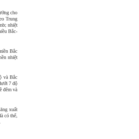
Hưởng cho
heo Trung
mb; nhiệt
hiều Bắc-
 miền Bắc
ền nhiệt
Bộ và Bắc
dưới 7 độ
về đêm và
năng xuất
à có thể,
.