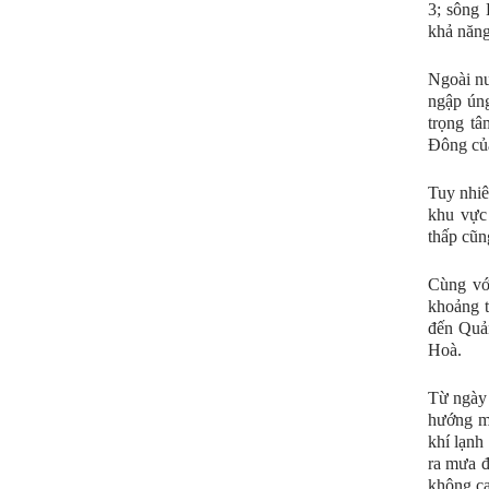
3; sông
khả năng
Ngoài nư
ngập úng
trọng t
Đông củ
Tuy nhiê
khu vực
thấp cũn
Cùng vớ
khoảng t
đến Quả
Hoà.
Từ ngày 
hướng m
khí lạnh
ra mưa đ
không ca