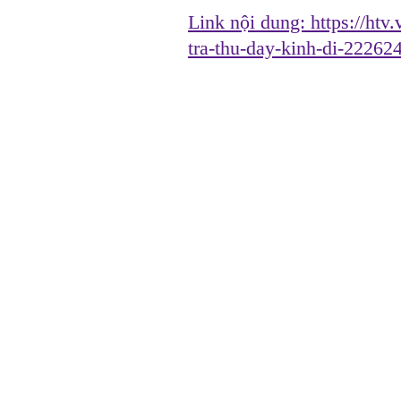
Link nội dung:
https://htv
tra-thu-day-kinh-di-22262