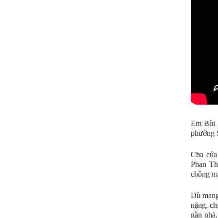
Em Bùi 
phường 
Cha của
Phan Th
chồng mấ
Dù mang 
nặng, ch
gần nhà,