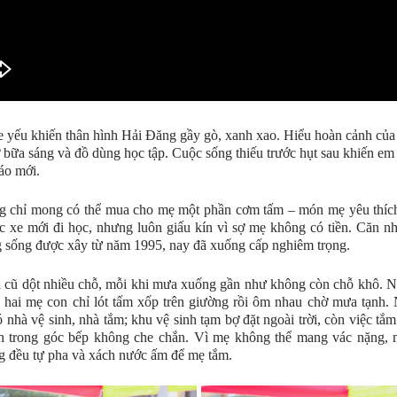
 yếu khiến thân hình Hải Đăng gầy gò, xanh xao. Hiểu hoàn cảnh của
ợ bữa sáng và đồ dùng học tập. Cuộc sống thiếu trước hụt sau khiến em
áo mới.
g chỉ mong có thể mua cho mẹ một phần cơm tấm – món mẹ yêu thích
c xe mới đi học, nhưng luôn giấu kín vì sợ mẹ không có tiền. Căn n
 sống được xây từ năm 1995, nay đã xuống cấp nghiêm trọng.
 cũ dột nhiều chỗ, mỗi khi mưa xuống gần như không còn chỗ khô. 
 hai mẹ con chỉ lót tấm xốp trên giường rồi ôm nhau chờ mưa tạnh.
 nhà vệ sinh, nhà tắm; khu vệ sinh tạm bợ đặt ngoài trời, còn việc tắm
ện trong góc bếp không che chắn. Vì mẹ không thể mang vác nặng, 
 đều tự pha và xách nước ấm để mẹ tắm.