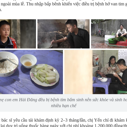
 ngoài mùa lễ. Thu nhập bấp bênh khiến việc điều trị bệnh hở van tim 
.
ẹ con em Hải Đăng đều bị bệnh tim bẩm sinh nên sức khỏe và sinh h
nhiều hạn chế
bác sĩ yêu cầu tái khám định kỳ 2–3 tháng/lần, chị Yến chỉ đi khám 
n lại duy trì uống thuốc hàng ngày với chi phí khoảng 1.200.000 đồng/t