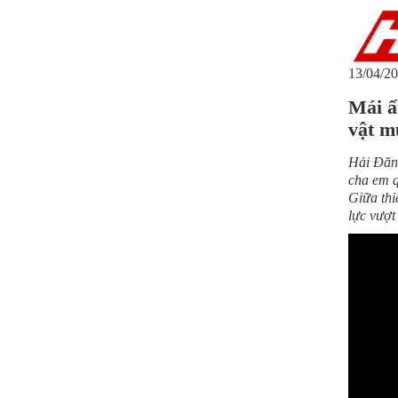
13/04/20
Mái ấ
vật m
Hải Đăng
cha em q
Giữa thi
lực vượt