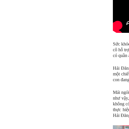
Sức khỏe
cô hỗ tr
có quần 
Hải Đăn
một chiế
con đang
Mái ngói
như vậy,
không có
thực hi
Hải Đăng