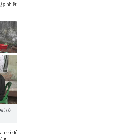
gặp nhiều
oạt có
khi có đủ
háng.