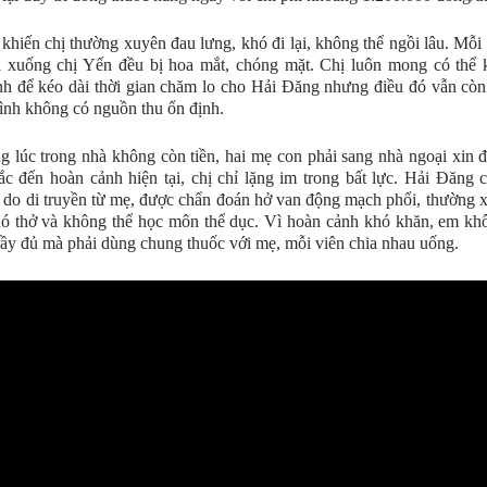
 khiến chị thường xuyên đau lưng, khó đi lại, không thể ngồi lâu. Mỗi
i xuống chị Yến đều bị hoa mắt, chóng mặt. Chị luôn mong có thể 
h để kéo dài thời gian chăm lo cho Hải Đăng nhưng điều đó vẫn cò
đình không có nguồn thu ổn định.
 lúc trong nhà không còn tiền, hai mẹ con phải sang nhà ngoại xin 
c đến hoàn cảnh hiện tại, chị chỉ lặng im trong bất lực. Hải Đăng
 do di truyền từ mẹ, được chẩn đoán hở van động mạch phổi, thường 
ó thở và không thể học môn thể dục. Vì hoàn cảnh khó khăn, em kh
 đầy đủ mà phải dùng chung thuốc với mẹ, mỗi viên chia nhau uống.