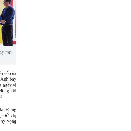
mẹ con
n cố của
. Anh bày
g ngày vì
động khi
hà.
Hải Đăng
c tới chị
 hy vọng