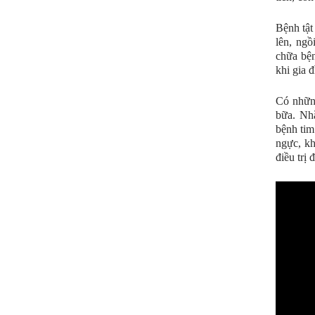
Bệnh tật
lên, ngồ
chữa bện
khi gia 
Có những
bữa. Nhắ
bệnh tim
ngực, kh
điều trị