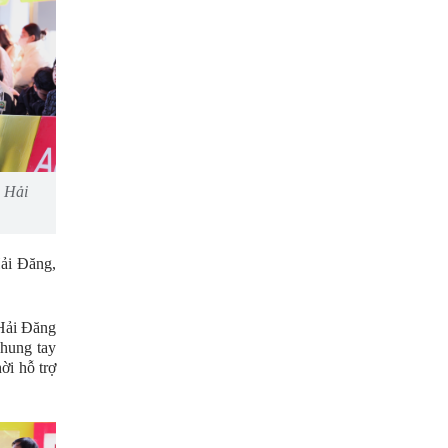
m Hải
ải Đăng,
 Hải Đăng
chung tay
ời hỗ trợ