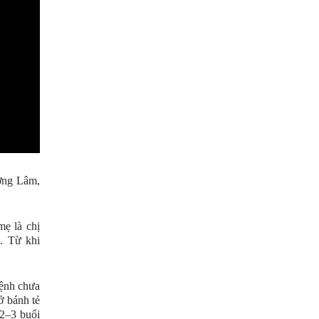
ờng Lâm,
ẹ là chị
. Từ khi
bệnh chưa
ở bánh tẻ
2–3 buổi