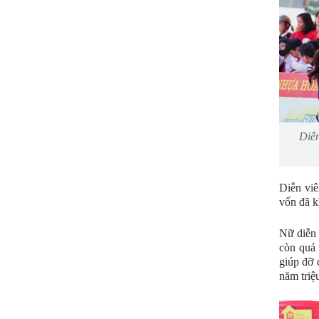
Diễn
Diễn viê
vốn đã k
Nữ diễn 
còn quá 
giúp đỡ 
năm triệ