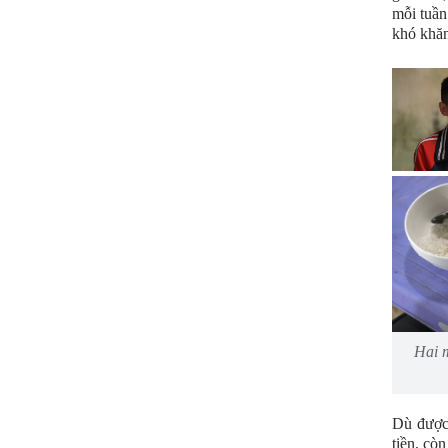
mỗi tuần
khó khăn
Hai m
Dù được 
tiền, cò