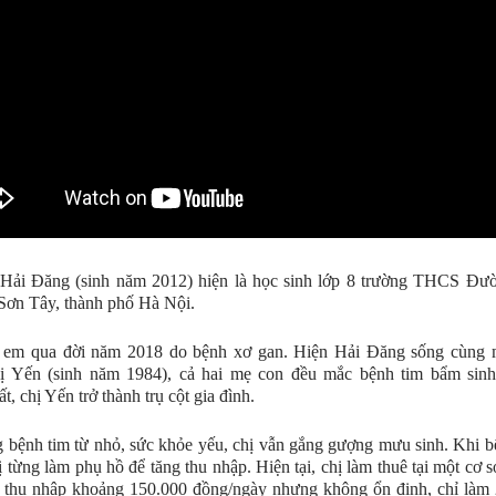
Hải Đăng (sinh năm 2012) hiện là học sinh lớp 8 trường THCS Đư
Sơn Tây, thành phố Hà Nội.
 em qua đời năm 2018 do bệnh xơ gan. Hiện Hải Đăng sống cùng m
ị Yến (sinh năm 1984), cả hai mẹ con đều mắc bệnh tim bẩm sinh
t, chị Yến trở thành trụ cột gia đình.
bệnh tim từ nhỏ, sức khỏe yếu, chị vẫn gắng gượng mưu sinh. Khi 
ị từng làm phụ hồ để tăng thu nhập. Hiện tại, chị làm thuê tại một cơ s
 thu nhập khoảng 150.000 đồng/ngày nhưng không ổn định, chỉ làm 