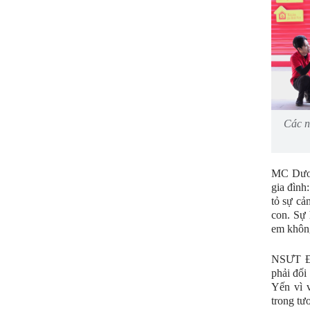
Các n
MC Dươn
gia đình
tỏ sự cả
con. Sự
em không
NSƯT Đứ
phải đối
Yến vì 
trong tư