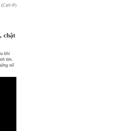
 (Ctrl+P)
, chật
au khi
nh tim.
ngừng nỗ