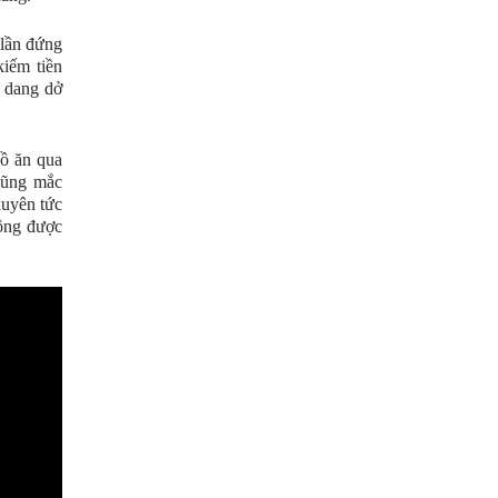
 lần đứng
kiếm tiền
n dang dở
đồ ăn qua
 cũng mắc
xuyên tức
ông được