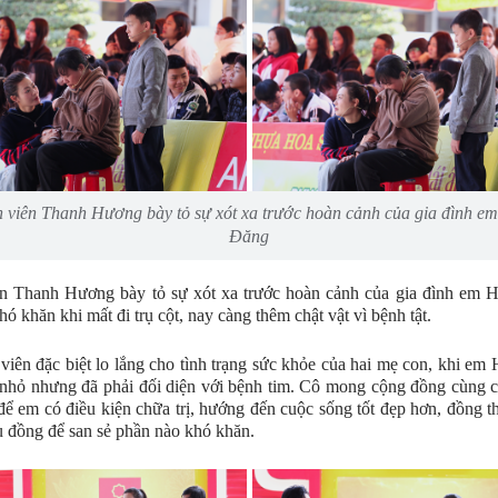
 viên Thanh Hương bày tỏ sự xót xa trước hoàn cảnh của gia đình e
Đăng
n Thanh Hương bày tỏ sự xót xa trước hoàn cảnh của gia đình em H
hó khăn khi mất đi trụ cột, nay càng thêm chật vật vì bệnh tật.
viên đặc biệt lo lắng cho tình trạng sức khỏe của hai mẹ con, khi em
nhỏ nhưng đã phải đối diện với bệnh tim. Cô mong cộng đồng cùng 
để em có điều kiện chữa trị, hướng đến cuộc sống tốt đẹp hơn, đồng th
u đồng để san sẻ phần nào khó khăn.