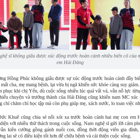
ghệ sĩ không giấu được xúc động trước hoàn cảnh nhiều biến cố của 
em Hải Đăng
g Hồng Phúc không giấu được sự xúc động trước hoàn cảnh đầy biế
: mất cha, mẹ mang bệnh, lại vừa bị ngã khiến sức khỏe càng suy giảm
m phục khi chị Yến, dù cuộc sống nhiều lúc quá vất vả, vẫn nỗ lực từn
 hiểu chuyện và trưởng thành của Hải Đăng cũng khiến nam MC xúc 
 chỉ chăm chỉ học tập mà còn phụ giúp mẹ, xách nước, lo toan việc n
c Khuê cũng chia sẻ nỗi xót xa trước hoàn cảnh hai mẹ con em 
 diện với nhiều thử thách trong cuộc sống. Nam nghệ sĩ gửi lời cảm phụ
vẫn kiên cường gồng gánh nuôi con, đồng thời động viên gia đình,
ơng lai sẽ có điều kiện tốt hơn để chữa bệnh và cải thiện cuộc sống.