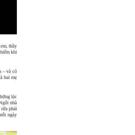
 em, thầy
 hiếm khi
 – và có
hà hai mẹ
Những lúc
 Ngôi nhà
 rửa phải
mỗi ngày