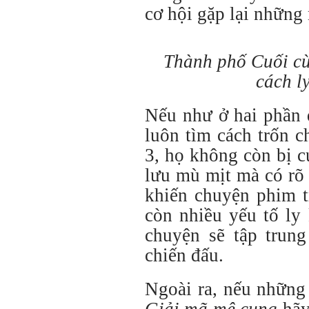
cơ hội gặp lại những
Thành phố Cuối cùn
cách l
Nếu như ở hai phần 
luôn tìm cách trốn 
3, họ không còn bị 
lưu mù mịt mà có rõ 
khiến chuyện phim t
còn nhiều yếu tố ly
chuyện sẽ tập trun
chiến đấu.
Ngoài ra, nếu những
Giải mã mê cung
hãy