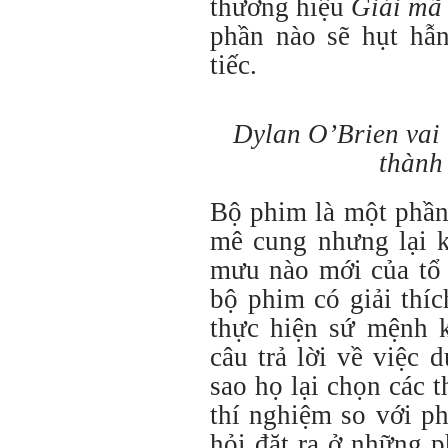
thương hiệu
Giải mã
phần nào sẽ hụt hẫ
tiếc.
Dylan O’Brien vai
thành 
Bộ phim là một phần 
mê cung nhưng lại 
mưu nào mới của tổ
bộ phim có giải thí
thực hiện sứ mệnh 
câu trả lời về việc
sao họ lại chọn các t
thí nghiệm so với p
hỏi đặt ra ở những 