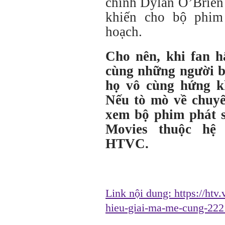
chính Dylan O’Brien 
khiến cho bộ phim
hoạch.
Cho nên, khi fan 
cùng những người 
họ vô cùng hứng k
Nếu tò mò về chuyế
xem bộ phim phát s
Movies thuộc hệ
HTVC.
Link nội dung:
https://htv
hieu-giai-ma-me-cung-22