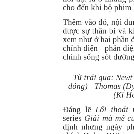
cho đến khi bộ phim 
Thêm vào đó, nội du
được sự thần bí và k
xem như ở hai phần đ
chính diện - phản diệ
chính sống sót dườn
Từ trái qua: Newt
đóng) - Thomas (Dy
(Ki H
Đáng lẽ
Lối thoát 
series
Giải mã mê c
định nhưng ngày phá