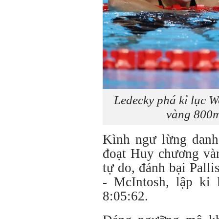
Ledecky phá kỉ lục W
vàng 800m
Kình ngư lừng danh
đoạt Huy chương và
tự do, đánh bại Palli
- McIntosh, lập kỉ 
8:05:62.