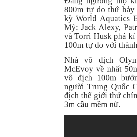
Đáng ngưỡng mộ kh
800m tự do thứ bảy 
kỳ World Aquatics B
Mỹ: Jack Alexy, Pat
và Torri Husk phá kỉ 
100m tự do với thành
Nhà vô địch Olym
McEvoy về nhất 50m
vô địch 100m bướm
người Trung Quốc C
địch thế giới thứ ch
3m cầu mềm nữ.