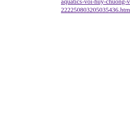
aquatics-voi-huy-chuong-
222250803205035436.htm