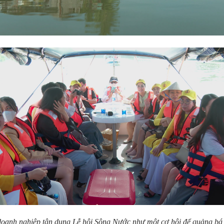
doanh nghiệp tận dụng Lễ hội Sông Nước như một cơ hội để quảng bá 