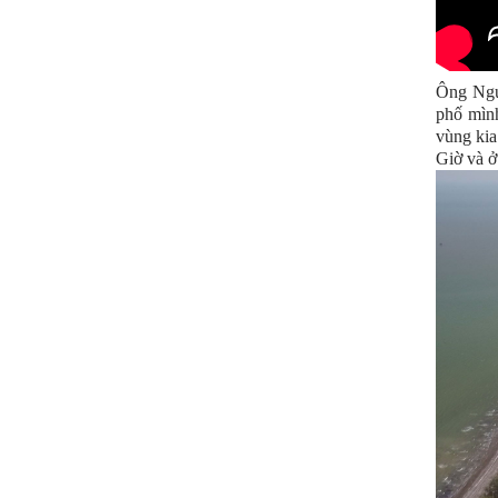
Ông Ngu
phố mình
vùng kia
Giờ và ở