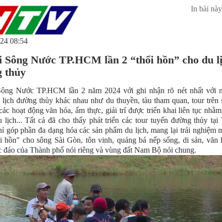
In bài này
24 08:54
i Sông Nước TP.HCM lần 2 “thổi hồn” cho du l
 thủy
Sông Nước TP.HCM lần 2 năm 2024 với ghi nhận rõ nét nhất với n
lịch đường thủy khác nhau như du thuyền, tàu tham quan, tour trên 
các hoạt động văn hóa, ẩm thực, giải trí được triển khai liên tục nhằ
 lịch... Tất cả đã cho thấy phát triển các tour tuyến đường thủy t
ỉ góp phần đa dạng hóa các sản phẩm du lịch, mang lại trải nghiệm 
i hồn" cho sông Sài Gòn, tôn vinh, quảng bá nếp sống, di sản, văn
 đáo của Thành phố nói riêng và vùng đất Nam Bộ nói chung.