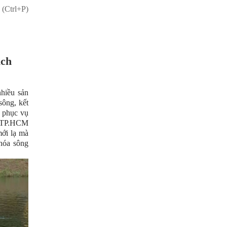
 (Ctrl+P)
ịch
hiều sản
sông, kết
m phục vụ
ại TP.HCM
mới lạ mà
 hóa sông