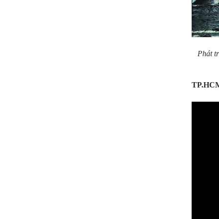
Phát t
TP.HCM: