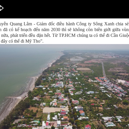
yễn Quang Lâm - Giám đốc điều hành Công ty Sông Xanh chia sẻ
 đã có kế hoạch đến năm 2030 thì sẽ không còn biên giới giữa vùn
 nữa, phát triển đều đặn hết. Từ TP.HCM chúng ta có thể đi Cần Giuộ
 đây có thể đi Mỹ Tho”.