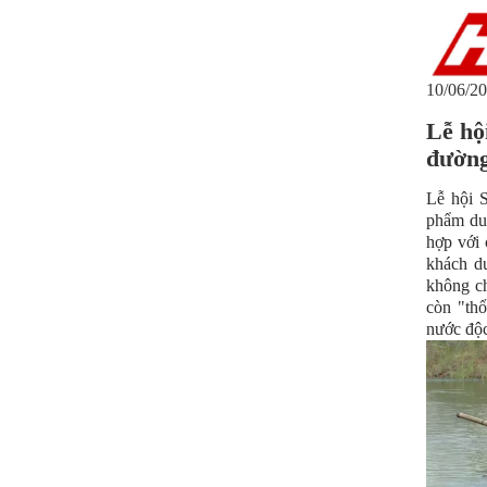
10/06/20
Lễ hộ
đường
Lễ hội 
phẩm du 
hợp với 
khách du
không ch
còn "thổ
nước độc