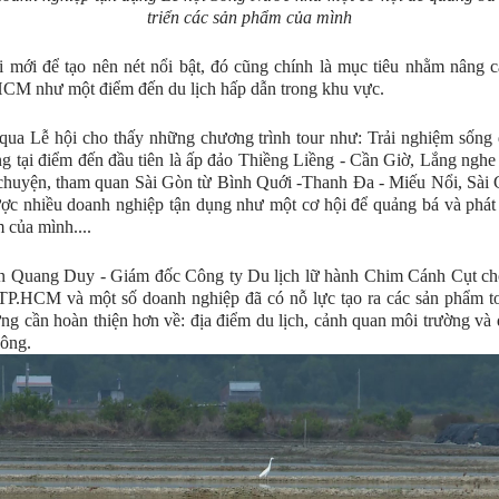
triển các sản phẩm của mình
 mới để tạo nên nét nổi bật, đó cũng chính là mục tiêu nhằm nâng c
CM như một điểm đến du lịch hấp dẫn trong khu vực.
qua Lễ hội cho thấy những chương trình tour như: Trải nghiệm sống
g tại điểm đến đầu tiên là ấp đảo Thiềng Liềng - Cần Giờ, Lắng nghe
huyện, tham quan Sài Gòn từ Bình Quới -Thanh Đa - Miếu Nổi, Sài 
ược nhiều doanh nghiệp tận dụng như một cơ hội để quảng bá và phát 
 của mình....
n Quang Duy - Giám đốc Công ty Du lịch lữ hành Chim Cánh Cụt cho
TP.HCM và một số doanh nghiệp đã có nỗ lực tạo ra các sản phẩm t
ng cần hoàn thiện hơn về: địa điểm du lịch, cảnh quan môi trường và
hông.