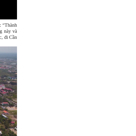
: “Thành
g này và
c, đi Cần