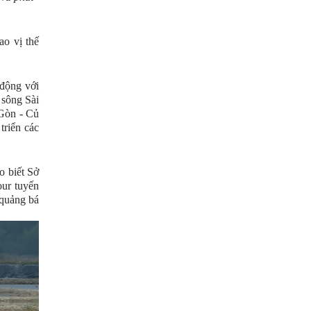
ao vị thế
 động với
 sông Sài
Gòn - Củ
triển các
 biết Sở
our tuyến
 quảng bá