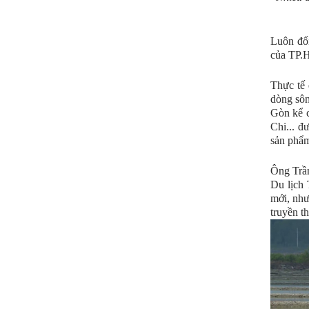
Luôn đổi
của TP.H
Thực tế 
dòng sôn
Gòn kể c
Chi... đ
sản phẩm
Ông Trầ
Du lịch 
mới, như
truyền t