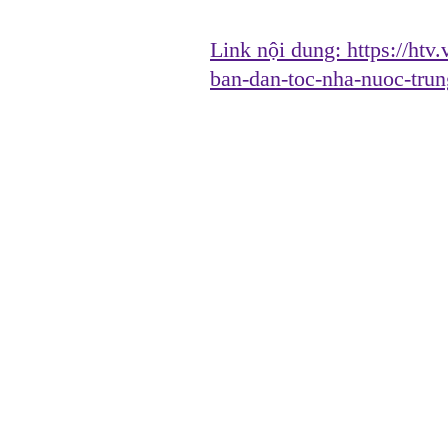
Link nội dung:
https://htv
ban-dan-toc-nha-nuoc-tru