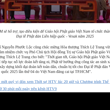
 sẽ hỗ trợ, tạo điều kiện để Giáo hội Phật giáo Việt Nam tổ chức thà
Đại lễ Phật đản Liên hiệp quốc - Vesak năm 2025
í Nguyễn Phước Lộc cũng chúc mừng Hòa thượng Thích Lệ Trang vừ
ảm nhiệm chức vụ Phó Chủ tịch Hội đồng Trị sự Giáo hội Phật giáo V
ng Thích Lệ Trang cho biết: "Thời gian tới, Giáo hội Phật giáo Việt 
iếp tục nỗ lực đoàn kết tăng ni, Phật tử hưởng ứng công tác an sinh x
 xây dựng khối đại đoàn kết toàn dân, chuẩn bị tốt cho Đại lễ Phật đản
 quốc 2025 lần thứ 04 do Việt Nam đăng cai tại TP.HCM".
 mời quý vị đón xem Thời sự HTV lúc 20 giờ và Chương trình Thế 
iờ 30 phút mỗi ngày trên kênh HTV9