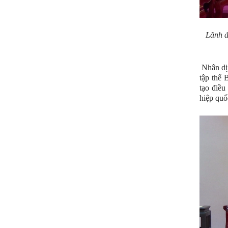
Lãnh đ
Nhân dị
tập thể 
tạo điều
hiệp quố