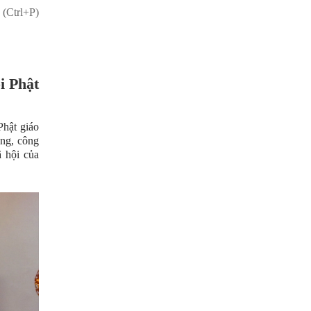
 (Ctrl+P)
i Phật
hật giáo
ông, công
ã hội của