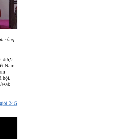
nh công
a được
iệt Nam.
Nam
ã hội,
 Vesak
giới 24G