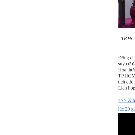
TP.HCM
Đồng ch
suy cử đ
Hòa thượ
TP.HCM t
tích cực
Liên hợp
>>> Xin
lúc 20 g