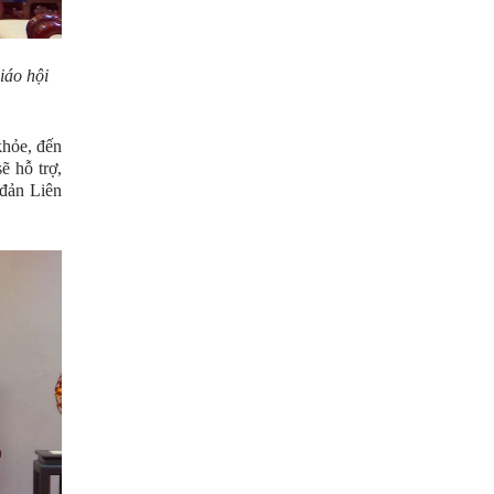
iáo hội
khỏe, đến
ẽ hỗ trợ,
 đản Liên