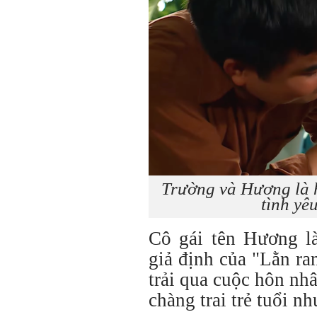
Trường và Hương là h
tình yê
Cô gái tên Hương là
giả định của "Lằn r
trải qua cuộc hôn nh
chàng trai trẻ tuổi n