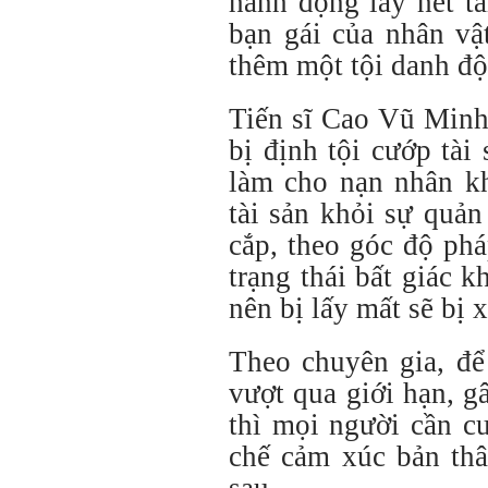
hành động lấy hết tà
bạn gái của nhân vậ
thêm một tội danh độc
Tiến sĩ Cao Vũ Minh
bị định tội cướp tà
làm cho nạn nhân kh
tài sản khỏi sự quả
cắp, theo góc độ phá
trạng thái bất giác k
nên bị lấy mất sẽ bị 
Theo chuyên gia, để
vượt qua giới hạn, 
thì mọi người cần cư
chế cảm xúc bản thâ
sau.