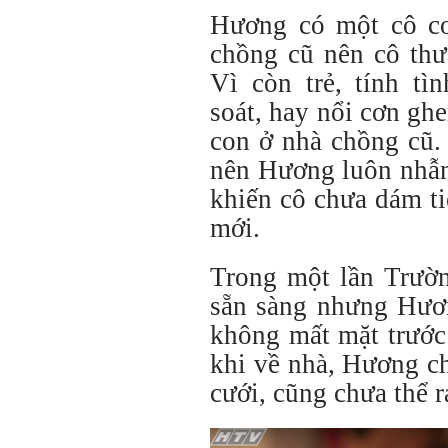
Hương có một cô co
chồng cũ nên cô thư
Vì còn trẻ, tính t
soát, hay nổi cơn gh
con ở nhà chồng cũ. 
nên Hương luôn nhẫn
khiến cô chưa dám t
mới.
Trong một lần Trườn
sẵn sàng nhưng Hươn
không mất mặt trước
khi về nhà, Hương c
cưới, cũng chưa thể r