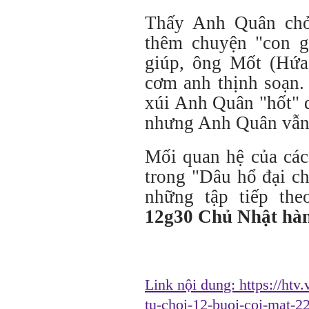
Thấy Anh Quân chở
thêm chuyện "con g
giúp, ông Mốt (Hứa
cơm anh thịnh soạn.
xúi Anh Quân "hốt" 
nhưng Anh Quân vẫn r
Mối quan hệ của các 
trong "Dâu hổ đại ch
những tập tiếp the
12g30 Chủ Nhật hàn
Link nội dung:
https://htv
tu-choi-12-buoi-coi-mat-