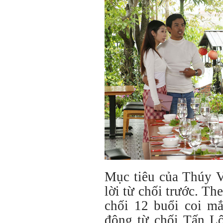
Mục tiêu của Thúy V
lời từ chối trước. Th
chối 12 buổi coi m
động từ chối Tấn Lộc