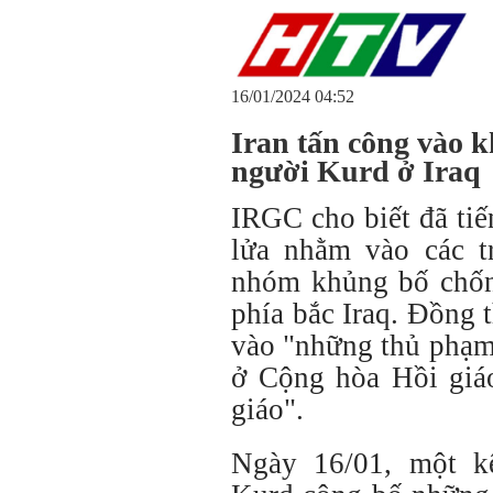
16/01/2024 04:52
Iran tấn công vào k
người Kurd ở Iraq
IRGC cho biết đã tiế
lửa nhằm vào các t
nhóm khủng bố chống
phía bắc Iraq. Đồng
vào "những thủ phạm
ở Cộng hòa Hồi giáo
giáo".
Ngày 16/01, một k