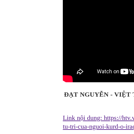
ĐẠT NGUYỄN - VIỆT 
Link nội dung:
https://htv
tu-tri-cua-nguoi-kurd-o-i