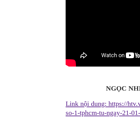
NGỌC NHI
Link nội dung:
https://ht
so-1-tphcm-tu-ngay-21-0