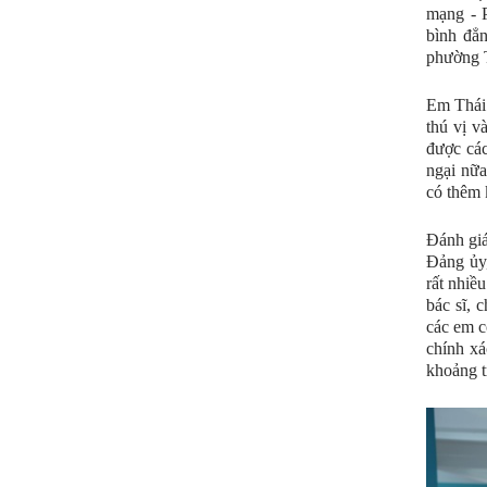
mạng - 
bình đẳn
phường 
Em Thái 
thú vị v
được các
ngại nữa
có thêm 
Đánh giá
Đảng ủy,
rất nhiề
bác sĩ, 
các em c
chính xá
khoảng t