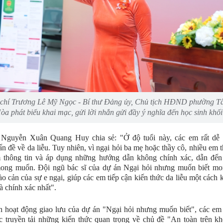
chí Trương Lê Mỹ Ngọc - Bí thư Đảng ủy, Chủ tịch HĐND phường T
òa phát biểu khai mạc, gửi lời nhắn gửi đầy ý nghĩa đến học sinh khối
Nguyễn Xuân Quang Huy chia sẻ: "Ở độ tuổi này, các em rất dễ 
n đề về da liễu. Tuy nhiên, vì ngại hỏi ba mẹ hoặc thầy cô, nhiều em 
m thông tin và áp dụng những hướng dẫn không chính xác, dẫn đến
ong muốn. Đội ngũ bác sĩ của dự án Ngại hỏi nhưng muốn biết m
ào cản của sự e ngại, giúp các em tiếp cận kiến thức da liễu một cách 
à chính xác nhất".
 hoạt động giao lưu của dự án "Ngại hỏi nhưng muốn biết", các em
 truyền tải những kiến thức quan trọng về chủ đề "An toàn trên k