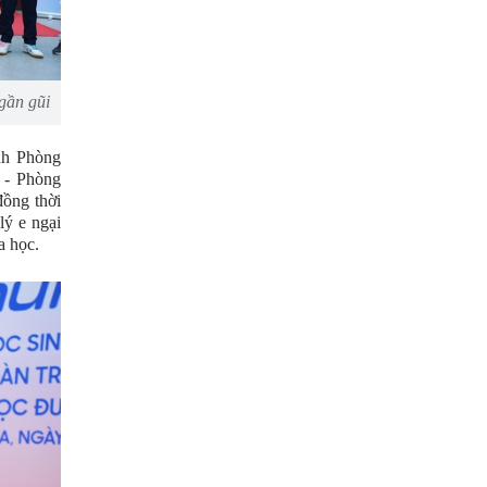
gần gũi
nh Phòng
 - Phòng
đồng thời
lý e ngại
a học.