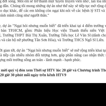
g đời sống. Mỗi em sẽ trở thành một 'tuyên truyền viên nhỏ', lan tỏa n
g đắn. Chúng tôi mong những dự án như thế này sẽ tiếp tục mở rộng 
áo dục khác, để các em không còn ngại khi nói về các bệnh lý STI và 
hính mình cũng như người thân."
, dự án "Ngại hỏi nhưng muốn biết" đã triển khai tại 4 điểm trường 
a bàn TP.HCM, gồm: Phân hiệu Học viện Thanh thiếu niên Việt
 Trường THPT Bùi Thị Xuân, Trường Tiểu học Lê Văn Sĩ (dành cho
n và cán bộ nữ phường Tân Sơn Hòa), và Trường THCS Ngô Sĩ Liên.
ời gian tới, dự án "Ngại hỏi nhưng muốn biết" sẽ mở rộng triển khai tạ
à tiếp cận nhiều nhóm đối tượng hơn, góp phần nâng cao nhận thức
ựng môi trường sống an toàn - lành mạnh - hạnh phúc.
 mời quý vị đón xem Thời sự HTV lúc 20 giờ và Chương trình Thế
 20 giờ 30 phút mỗi ngày trên kênh HTV9