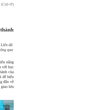
 (Ctrl+P)
 thành
 Liên đã
thông qua
tiêu nâng
n với học
hành của
à dễ hiểu
ng đắn về
 giao lưu