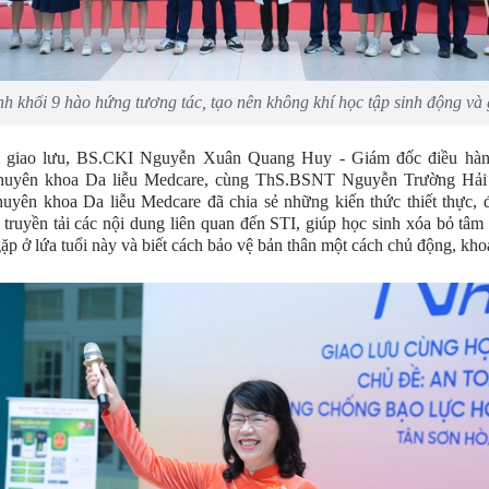
nh khối 9 hào hứng tương tác, tạo nên không khí học tập sinh động và 
i giao lưu, BS.CKI Nguyễn Xuân Quang Huy - Giám đốc điều hà
uyên khoa Da liễu Medcare, cùng ThS.BSNT Nguyễn Trường Hải
yên khoa Da liễu Medcare đã chia sẻ những kiến thức thiết thực, 
 truyền tải các nội dung liên quan đến STI, giúp học sinh xóa bỏ tâm 
ặp ở lứa tuổi này và biết cách bảo vệ bản thân một cách chủ động, kho