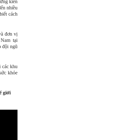
hững kiến
đến nhiều
biết cách
và đơn vị
 Nam tại
 đội ngũ
i các khu
 sức khỏe
 giới