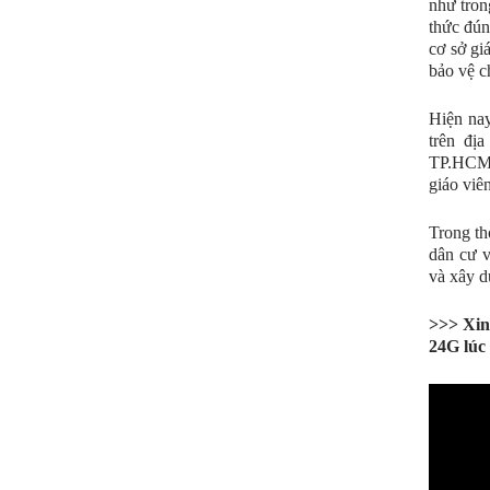
như tron
thức đún
cơ sở gi
bảo vệ c
Hiện nay
trên đị
TP.HCM,
giáo viê
Trong th
dân cư v
và xây d
>>> Xin
24G lúc