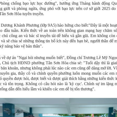
Phòng chống bạo lực học đường", hưởng ứng Tháng hành động Quố
g giới và phòng ngừa, ứng phó với bạo lực trên cơ sở giới 2025 d
Tân Sơn Hòa tuyên truyền.
Dương Khánh Phương (lớp 9A5) hào hứng cho biết:"Đây là một hoạt 
ào đầu tuần. Kiến thức về an toàn trên không gian mạng hay chăm s
 chú công an và bác sĩ truyền tải dễ hiểu và gần gũi. Em không còn
 và sẽ chia sẻ những thông tin bổ ích này đến bạn bè, người thân để 
kỹ năng bảo vệ bản thân".
 về dự án "Ngại hỏi nhưng muốn biết", Đồng chí Trương Lê Mỹ Ngọc
 Chủ tịch HĐND phường Tân Sơn Hòa chia sẻ: "Tuổi dậy thì là giai
u băn khoăn, nhưng không phải lúc nào các em cũng dễ dàng mở lời. Vì
chuyên gia, thầy cô và chính quyền phường luôn mong muốn các em 
ó quyền được hỏi, được biết và được giải thích bằng những kiến thức 
c và tôn trọng. Không có câu hỏi nào là 'kỳ cục'. Chính sự im lặng m
rống dẫn đến hiểu lầm và khiến các em dễ bị tổn thương".