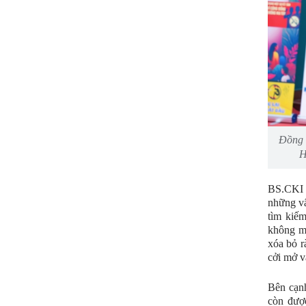
Đồng 
H
BS.CKI 
những vấ
tìm kiế
không m
xóa bỏ r
cởi mở v
Bên cạnh
còn được