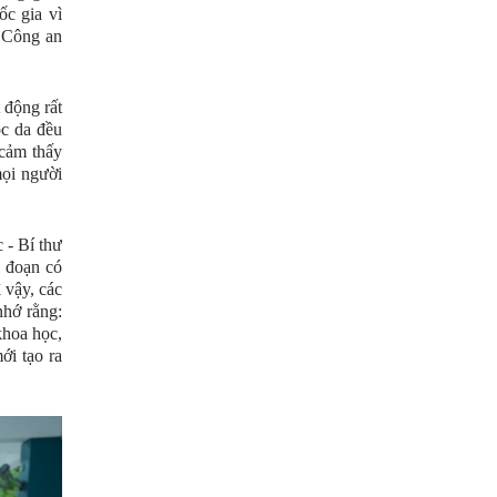
c gia vì
o Công an
động rất
óc da đều
 cảm thấy
mọi người
 - Bí thư
 đoạn có
 vậy, các
nhớ rằng:
khoa học,
ới tạo ra