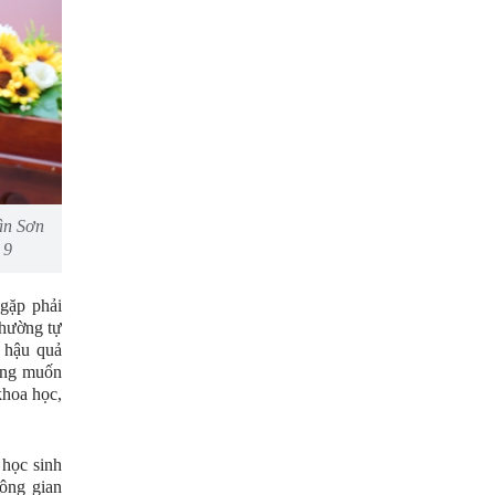
ân Sơn
 9
gặp phải
thường tự
 hậu quả
ong muốn
khoa học,
 học sinh
hông gian