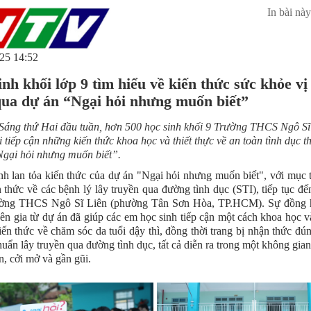
In bài này
25 14:52
inh khối lớp 9 tìm hiểu về kiến thức sức khỏe vị
qua dự án “Ngại hỏi nhưng muốn biết”
Sáng thứ Hai đầu tuần, hơn 500 học sinh khối 9 Trường THCS Ngô Sĩ
i tiếp cận những kiến thức khoa học và thiết thực về an toàn tình dục 
gại hỏi nhưng muốn biết”.
nh lan tỏa kiến thức của dự án "Ngại hỏi nhưng muốn biết", với mục 
 thức về các bệnh lý lây truyền qua đường tình dục (STI), tiếp tục đế
ường THCS Ngô Sĩ Liên (phường Tân Sơn Hòa, TP.HCM). Sự đồng 
ên gia từ dự án đã giúp các em học sinh tiếp cận một cách khoa học v
ến thức về chăm sóc da tuổi dậy thì, đồng thời trang bị nhận thức đú
uẩn lây truyền qua đường tình dục, tất cả diễn ra trong một không gian
ện, cởi mở và gần gũi.