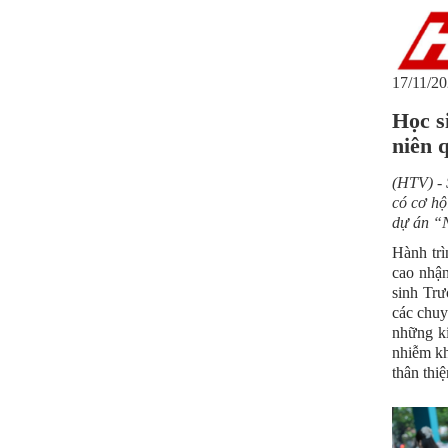
17/11/20
Học s
niên 
(HTV) - 
có cơ hộ
dự án “N
Hành trì
cao nhận
sinh Tr
các chuy
những ki
nhiễm kh
thân thi