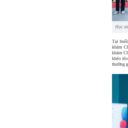
Học si
Tại buổ
khám Ch
khám Chu
khéo léo
thường g