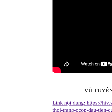
VŨ TUYÊN
Link nội dung:
https://ht
thoi-trang-ocop-dau-tien