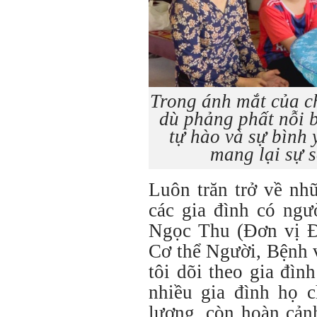
Trong ánh mắt của ch
dù phảng phất nỗi 
tự hào và sự bình 
mang lại sự 
Luôn trăn trở về nh
các gia đình có ngư
Ngọc Thu (Đơn vị Đ
Cơ thể Người, Bệnh 
tôi dõi theo gia đìn
nhiều gia đình họ c
lượng, còn hoàn cản