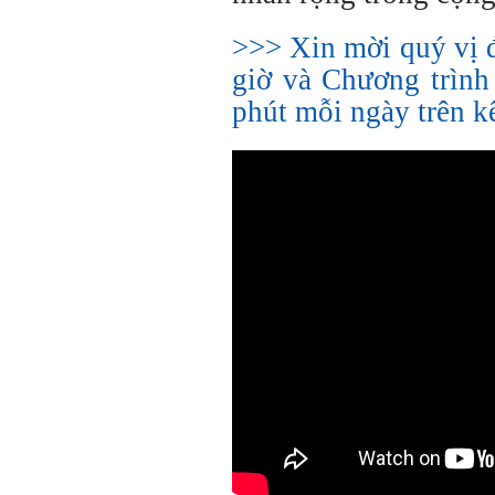
>>> Xin mời quý vị 
giờ và Chương trình
phút mỗi ngày trên 