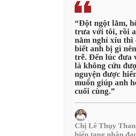
“Đột ngột lắm, h
trưa với tôi, rồi
nằm nghỉ xíu thì
biết anh bị gì nê
trễ. Đến lúc đưa 
là không cứu đư
nguyện được hiến
muốn giúp anh h
cuối cùng.”
Chị Lê Thụy Than
hiến tạng nhân đạ