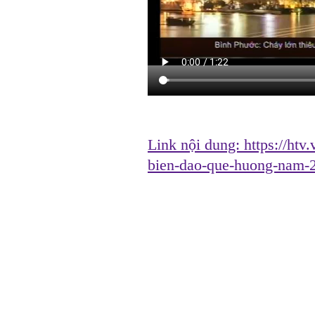
Link nội dung:
https://htv
bien-dao-que-huong-nam-