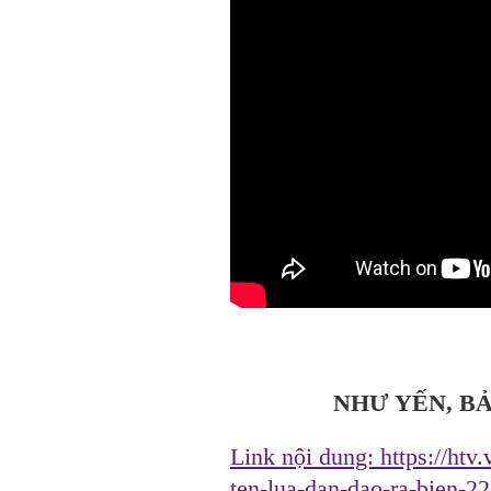
NHƯ YẾN, B
Link nội dung:
https://htv
ten-lua-dan-dao-ra-bien-