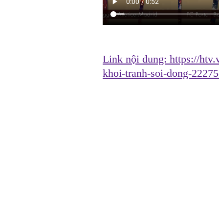
Link nội dung:
https://htv
khoi-tranh-soi-dong-2227