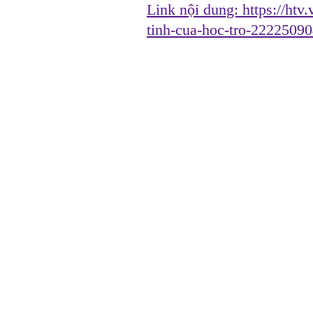
Link nội dung:
https://htv
tinh-cua-hoc-tro-222250