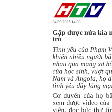
04/09/2025 14:08
Gặp được nửa kia n
trò
Tình yêu của Phạm 
khiến nhiều người b
nhau qua mạng xã hội
của học sinh, vượt qu
Nam và Angola, họ đ
tình yêu đầy lãng mạ
Cơ duyên của họ bắ
xem được video của 
viên, đọc bức thư tì