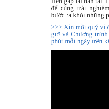
Hẹn gặp lại bạn tại 
để cùng trải nghiệ
bước ra khỏi những 
>>> Xin mời quý vị 
giờ và Chương trình
phút mỗi ngày trên 