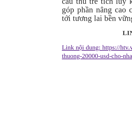
cầu thủ trẻ tích lũy
góp phần nâng cao c
tới tương lai bền vữ
LI
Link nội dung:
https://htv
thuong-20000-usd-cho-nh