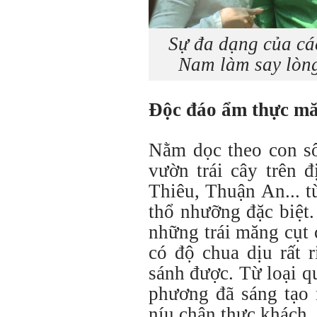
Sự đa dạng của cá
Nam làm say lòng
Độc đáo ẩm thực mă
Nằm dọc theo con sô
vườn trái cây trên 
Thiêu, Thuận An... t
thổ nhưỡng đặc biệt.
những trái măng cụt 
có độ chua dịu rất 
sánh được. Từ loại q
phương đã sáng tạo
níu chân thực khách.