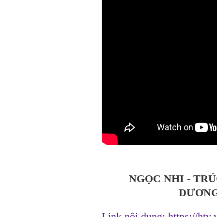
NGỌC NHI - TRÚ
DƯƠNG
Link nội dung:
https://htv