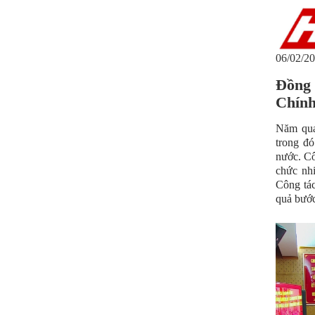
06/02/20
Đồng 
Chính
Năm qua
trong đ
nước. Cô
chức nhi
Công tác
quả bước