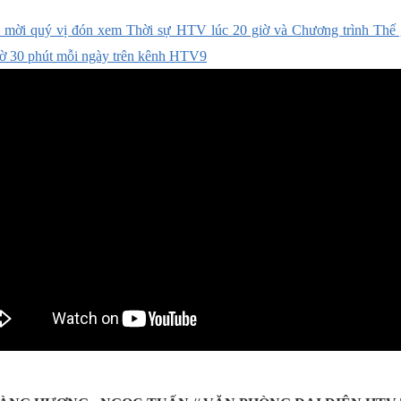
 mời quý vị đón xem Thời sự HTV lúc 20 giờ và Chương trình Thế 
iờ 30 phút mỗi ngày trên kênh HTV9