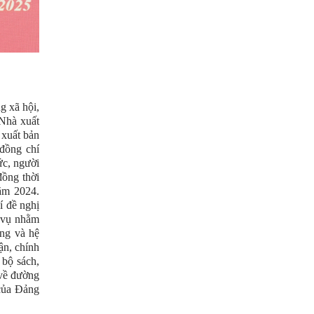
g xã hội,
 Nhà xuất
 xuất bản
đồng chí
ức, người
đồng thời
ăm 2024.
í đề nghị
m vụ nhằm
ảng và hệ
ận, chính
 bộ sách,
 về đường
 của Đảng