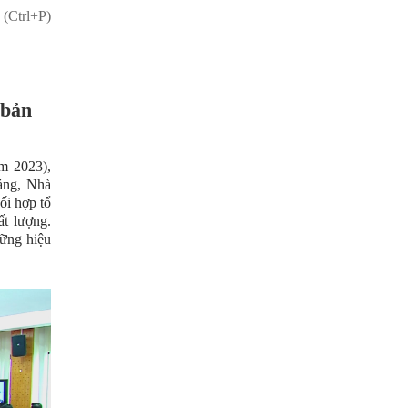
 (Ctrl+P)
 bản
m 2023),
ảng, Nhà
ối hợp tổ
ất lượng.
hững hiệu