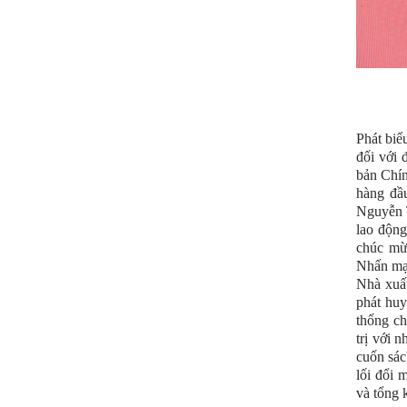
Phát biểu
đối với 
bản Chín
hàng đầu
Nguyễn T
lao động
chúc mừ
Nhấn mạn
Nhà xuất
phát huy
thống ch
trị với 
cuốn sác
lối đổi 
và tổng 