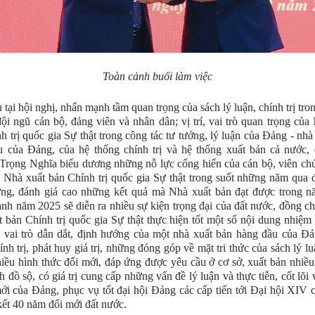
Toàn cảnh buổi làm việc
 tại hội nghị, nhấn mạnh tầm quan trọng của sách lý luận, chính trị tron
đội ngũ cán bộ, đảng viên và nhân dân; vị trí, vai trò quan trọng của
h trị quốc gia Sự thật trong công tác tư tưởng, lý luận của Đảng - nhà
 của Đảng, của hệ thống chính trị và hệ thống xuất bản cả nước, 
rọng Nghĩa biểu dương những nỗ lực cống hiến của cán bộ, viên ch
 Nhà xuất bản Chính trị quốc gia Sự thật trong suốt những năm qua 
ng, đánh giá cao những kết quả mà Nhà xuất bản đạt được trong n
h năm 2025 sẽ diễn ra nhiều sự kiện trọng đại của đất nước, đồng ch
 bản Chính trị quốc gia Sự thật thực hiện tốt một số nội dung nhiệ
 vai trò dẫn dắt, định hướng của một nhà xuất bản hàng đầu của Đ
ính trị, phát huy giá trị, những đóng góp về mặt tri thức của sách lý lu
nhiều hình thức đổi mới, đáp ứng được yêu cầu ở cơ sở, xuất bản nhiều
h đồ sộ, có giá trị cung cấp những vấn đề lý luận và thực tiễn, cốt lõi
mới của Đảng, phục vụ tốt đại hội Đảng các cấp tiến tới Đại hội XIV
kết 40 năm đổi mới đất nước.