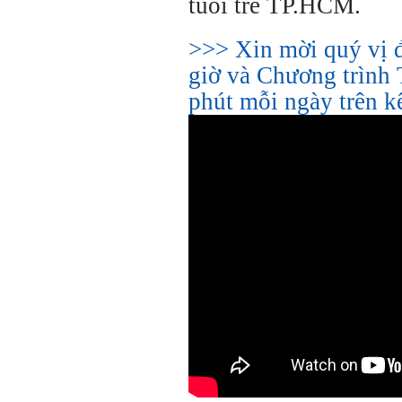
tuổi trẻ TP.HCM.
>>> Xin mời quý vị 
giờ và Chương trình 
phút mỗi ngày trên 