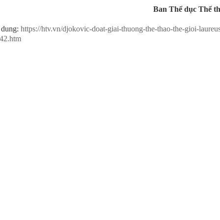
Ban Thể dục Thể t
 dung:
https://htv.vn/djokovic-doat-giai-thuong-the-thao-the-gioi-laureu
42.htm