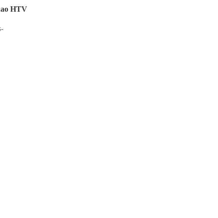
hao HTV
s-