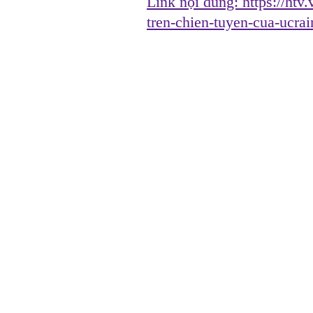
Link nội dung:
https://htv
tren-chien-tuyen-cua-ucr