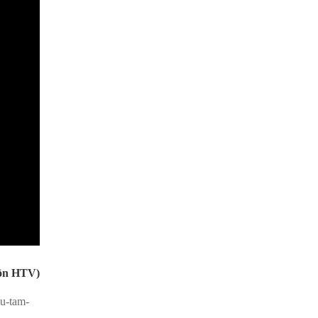
ồn HTV)
mu-tam-