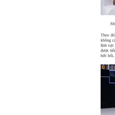
Nhâ
Theo đó
không c
lĩnh vực
được tiế
bức bối,