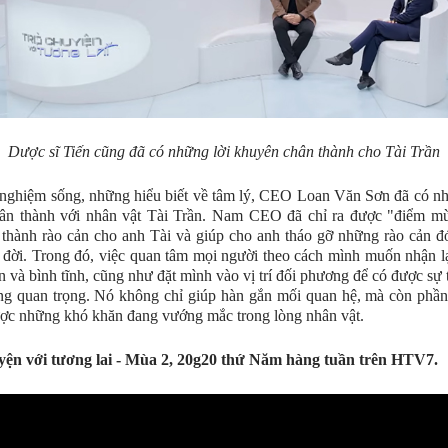
Dược sĩ Tiến cũng đã có những lời khuyên chân thành cho Tài Trần
nghiệm sống, những hiểu biết về tâm lý, CEO Loan Văn Sơn đã có n
hân thành với nhân vật Tài Trần. Nam CEO đã chỉ ra được "điểm mù
 thành rào cản cho anh Tài và giúp cho anh tháo gỡ những rào cản đ
 đời. Trong đó, việc quan tâm mọi người theo cách mình muốn nhận lạ
n và bình tĩnh, cũng như đặt mình vào vị trí đối phương để có được sự 
ng quan trọng. Nó không chỉ giúp hàn gắn mối quan hệ, mà còn phần
ợc những khó khăn đang vướng mắc trong lòng nhân vật.
yện với tương lai - Mùa 2, 20g20 thứ Năm hàng tuần trên HTV7.