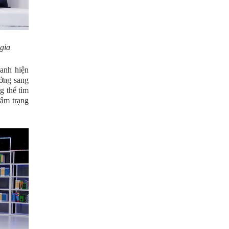
 gia
anh hiện
ớng sang
g thể tìm
tâm trạng