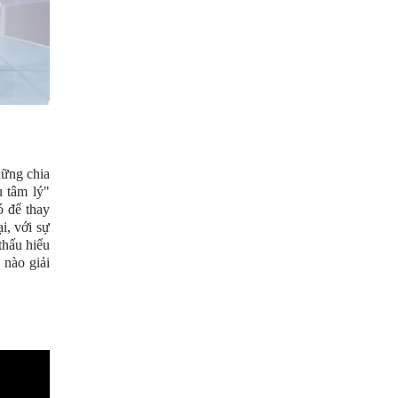
hững chia
 tâm lý"
ó để thay
i, với sự
thấu hiểu
 nào giải