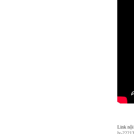
Link nội
ly-2221