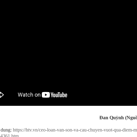
Đan Quỳnh (Ngu
 dung:
https://htv.vn/ceo-loan-van-son-va-cau-chuyen-vuot-qua-diem-
34361.htm