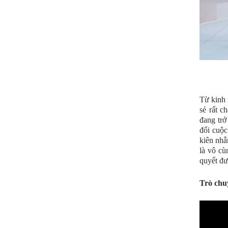
Từ kinh 
sẻ rất c
đang trở
đổi cuộc
kiên nhẫ
là vô cù
quyết đư
Trò chu