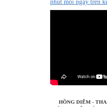
phút mỗi ngày trên 
HỒNG DIỄM - THA