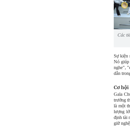
Các ti
Sự kiện 
Nó giúp 
nghe", "
dẫn tron
Cơ hội
Gala Chu
trưởng t
là một t
lượng lớ
định tài
giữ nghệ