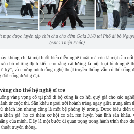
ết mục được luyện tập chỉn chu cho đêm Gala 31/8 tại Phố đi bộ Ngu
(Ảnh: Thiện Phúc)
này không chỉ là một buổi biểu diễn nghệ thuật mà còn là một cầu nối
xóa bỏ những định kiến cho rằng cải lương là một loại hình nghệ t
cũ kỹ", và chứng minh rằng nghệ thuật truyền thống vẫn có thể sống 
g đời sống đương đại.
 vàng cho thế hệ nghệ sĩ trẻ
ông vàng vọng cổ tại phố đi bộ cũng là cơ hội quý giá cho các nghệ 
hành từ cuộc thi. Sân khấu ngoài trời hoành tráng ngay giữa trung tâm 
hử thách lớn nhưng cũng là một bệ phóng lý tưởng. Được biểu diễn 
n khán giả, họ có thêm cơ hội cọ xát, rèn luyện bản lĩnh sân khấu,
 năng của mình. Đây là một bước đi quan trọng trong hành trình theo đu
 thuật truyền thống.