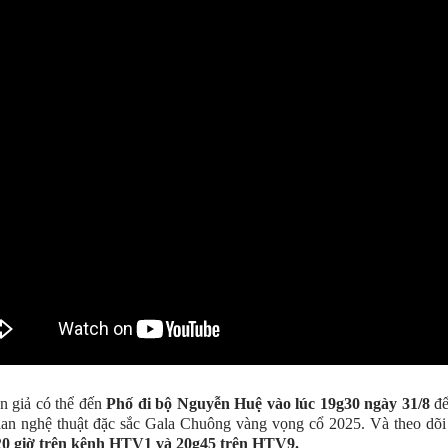
 giả có thể đến
Phố đi bộ Nguyễn Huệ vào lúc 19g30 ngày 31/8
để
an nghệ thuật đặc sắc Gala Chuông vàng vọng cổ 2025. Và theo dõi 
2
0 giờ trên kênh HTV1 và 20g45 trên HTV9.