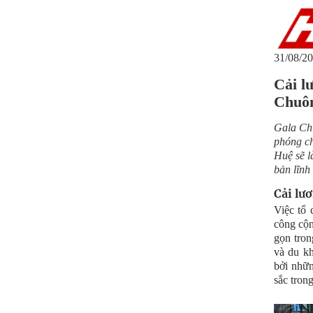
31/08/20
Cải l
Chuôn
Gala Chu
phóng ch
Huệ sẽ l
bản lĩnh
Cải lư
Việc tổ 
công cộn
gọn tron
và du kh
bởi nhữn
sắc tron