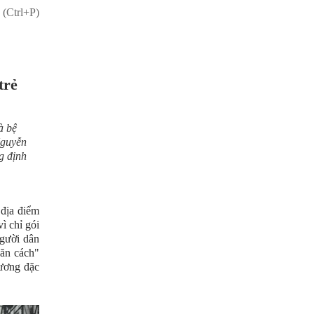
 (Ctrl+P)
trẻ
à bệ
Nguyễn
g định
 địa điểm
ì chỉ gói
người dân
găn cách"
lương đặc