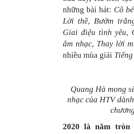
những bài hát:
Cô bé
Lời thề, Bướm trắn
Giai điệu tình yêu,
âm nhạc, Thay lời 
nhiều mùa giải
Tiếng
Quang Hà mong sẽ 
nhạc của HTV dành 
chương
2020 là năm tròn 