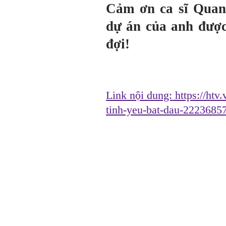
Cảm ơn ca sĩ Quan
dự án của anh đượ
đợi!
Link nội dung:
https://htv
tinh-yeu-bat-dau-2223685