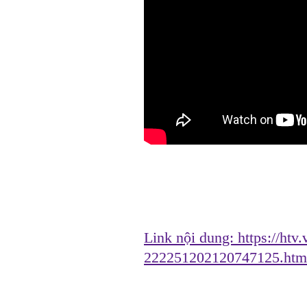
Link nội dung:
https://htv
222251202120747125.htm