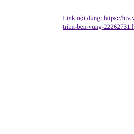
Link nội dung:
https://htv
trien-ben-vung-22262731.