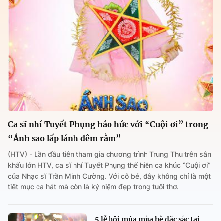
Ca sĩ nhí Tuyết Phụng háo hức với “Cuội ơi” trong
“Ánh sao lấp lánh đêm rằm”
(HTV) - Lần đầu tiên tham gia chương trình Trung Thu trên sân
khấu lớn HTV, ca sĩ nhí Tuyết Phụng thể hiện ca khúc “Cuội ơi”
của Nhạc sĩ Trần Minh Cường. Với cô bé, đây không chỉ là một
tiết mục ca hát mà còn là kỷ niệm đẹp trong tuổi thơ.
5 lễ hội múa mùa hè đặc sắc tại