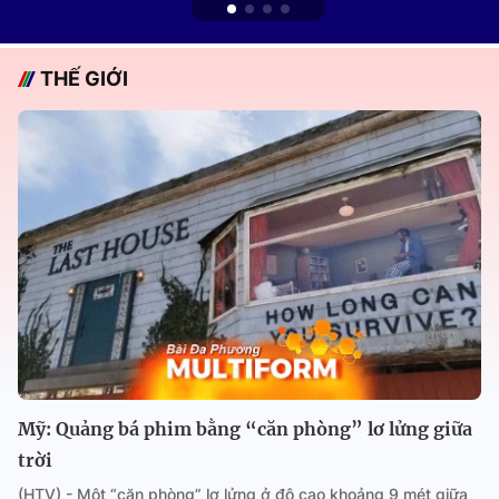
THẾ GIỚI
Mỹ: Quảng bá phim bằng “căn phòng” lơ lửng giữa
trời
(HTV) - Một “căn phòng” lơ lửng ở độ cao khoảng 9 mét giữa