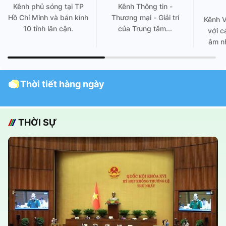
Kênh phủ sóng tại TP
Kênh Thông tin -
Hồ Chí Minh và bán kính
Thương mại - Giải trí
Kênh 
10 tỉnh lân cận.
của Trung tâm...
với c
âm nh
Thời tiết hàng ngày
THỜI SỰ