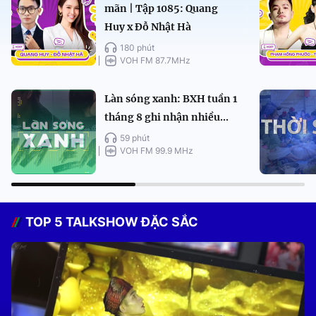
mãn | Tập 1085: Quang
Huy x Đỗ Nhật Hà
180 phút
VOH FM 87.7MHz
Làn sóng xanh: BXH tuần 1
tháng 8 ghi nhận nhiều...
59 phút
VOH FM 99.9 MHz
TOP 5 TALKSHOW ĐẶC SẮC