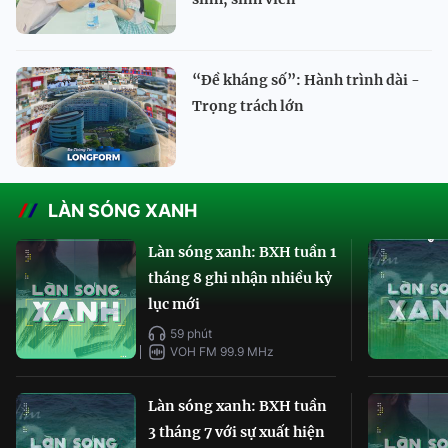
“Đề kháng số”: Hành trình dài -
Trọng trách lớn
LÀN SÓNG XANH
Làn sóng xanh: BXH tuần 1
tháng 8 ghi nhận nhiều kỷ
lục mới
59 phút
VOH FM 99.9 MHz
Làn sóng xanh: BXH tuần
3 tháng 7 với sự xuất hiện