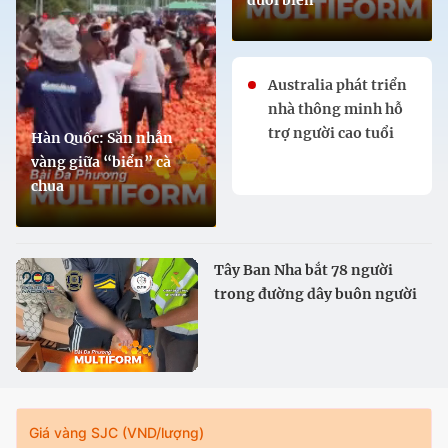
Australia phát triển
nhà thông minh hỗ
trợ người cao tuổi
Hàn Quốc: Săn nhẫn
vàng giữa “biển” cà
chua
Tây Ban Nha bắt 78 người
trong đường dây buôn người
qua Địa Trung Hải
Giá vàng SJC (VND/lượng)