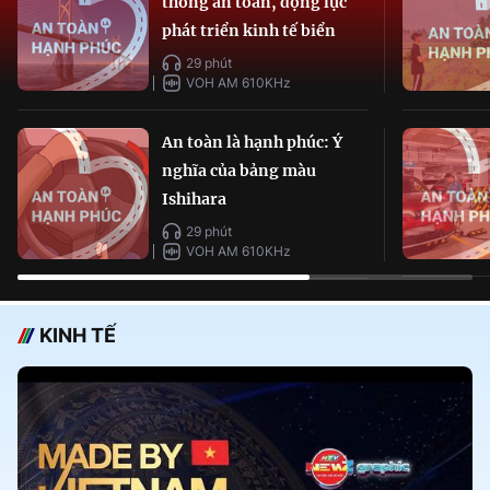
thông an toàn, động lực
phát triển kinh tế biển
29 phút
VOH AM 610KHz
An toàn là hạnh phúc: Ý
nghĩa của bảng màu
Ishihara
29 phút
VOH AM 610KHz
KINH TẾ