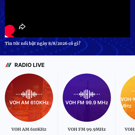
Tin tức nổi bật ngày 8/8/2026 có gì?
RADIO LIVE
VOH-M
VOH AM 610KHz
VOH FM 99.9 MHz
MHz
VOH AM 610KHz
VOH FM 99.9MHz
VOH