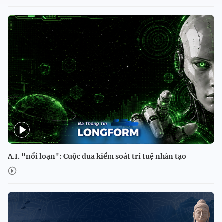
A.I. "nổi loạn": Cuộc đua kiểm soát trí tuệ nhân tạo