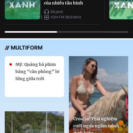
của nhiều tân binh
59 phút
VOH FM 99.9 MHz
MULTIFORM
Mỹ: Quảng bá phim
bằng “căn phòng” lơ
lửng giữa trời
Croatia: Trải nghiệm
cưỡi ngựa ngâm mình
dưới biển