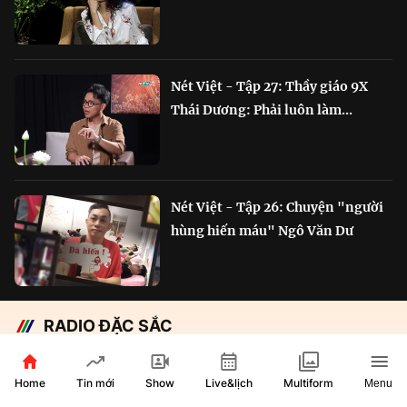
Nét Việt - Tập 27: Thầy giáo 9X
Thái Dương: Phải luôn làm...
Nét Việt - Tập 26: Chuyện "người
hùng hiến máu" Ngô Văn Dư
RADIO ĐẶC SẮC
Chắp cánh Bông Lúa Vàng:
Home
Show
Live&lịch
Tin mới
Multiform
Menu
Hành trình nỗ lực...