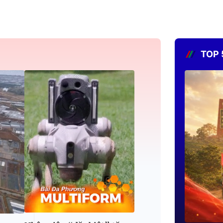
Chuyện bốn mùa: Yêu thương
13:45
còn có thể
Phim tài liệu: Vượt sóng - K
15:00
hoảng
TOP 
Vươn khơi
15:25
Người trong cuộc
15:55
Muôn màu thể thao
16:15
Nghệ thuật và cuộc sống: Kh
16:45
kỷ niệm
Dấu ấn thương hiệu Việt
18:10
Chương trình 60 giây
18:30
Tiếp sóng VTV
19:00
Đồng hành Chuông vàng vọng
19:45
2026: Số 09