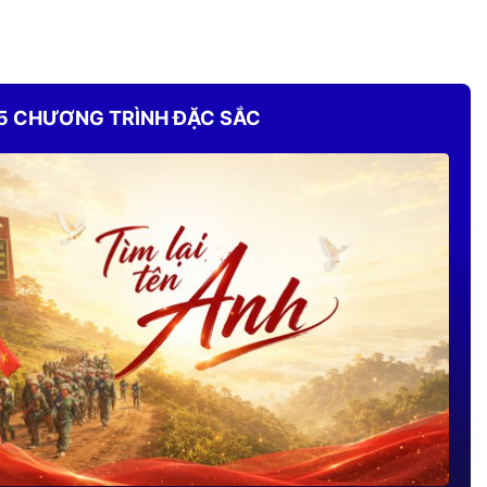
chạy là một hành động sẻ
 khi
chia
hủng
"Hành trình truy vết tội
5 CHƯƠNG TRÌNH ĐẶC SẮC
phạm mạng" góp phần
nâng cao năng lực đấu
tranh với tội phạm công
nghệ cao
ông gian
Xã hội hóa tạo động lực cho
chiến dịch 1.000 phòng học
TP. Hồ Chí Minh: Điều tra
vụ người phụ nữ bị hành
hung tại chợ Hòa Long
 cổ