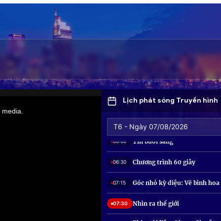
Địa phương hội nhập và phát 
02:35
Siêu thị cười: Kế hoạch giảm 
02:50
Phim truyện Việt Nam: Mặn 
03:30
muối
Thể dục cơ bản
05:02
Lịch phát sóng Truyền hình
Thể dục dưỡng sinh
05:20
Muôn màu thể thao
05:30
Tin buổi sáng
06:00
Chương trình 60 giây
06:30
Góc nhỏ kỳ diệu: Vẽ bình hoa
07:15
Nhìn ra thế giới
07:30