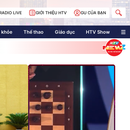
RADIO LIVE
GIỚI THIỆU HTV
GU CỦA BẠN
 khỏe
Thể thao
Giáo dục
HTV Show
nh trị
Multimedia
Multiform
Longform
NewZgraphic
Doanh nhân Sài
Gòn
Các trang liên kết