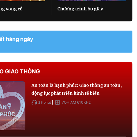
g giai
ng vọng cổ
Chương trình 60 giây
iết hàng ngày
VOH FM 87.7MHz
O GIAO THÔNG
An toàn là hạnh phúc: Giao thông an toàn,
VOH FM 87.7MHz
động lực phát triển kinh tế biển
Kênh Kinh tế - Thông tin -
29 phút
VOH AM 610KHz
Thương mại - Giải trí của
Trung tâm Phát thanh VOH.