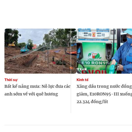
Sự kiện quan tâm
Chuyên đề
HTV Show
Không gian văn hóa
Thành phố
Hồ Chí Minh
ngủ
Chuyển đổi số
Chậm
Bé xem gì
Mái ấm gia
Việt
Các show 
Thời sự
Kinh tế
Các chương
Bất kể nắng mưa: Nỗ lực đưa các
Xăng dầu trong nước đồng
khác
anh sớm về với quê hương
giảm, E10RON95-III xuốn
22.324 đồng/lít