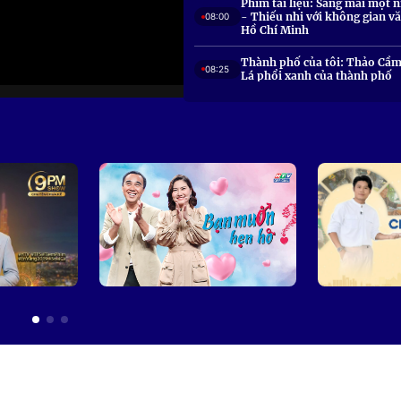
Phim tài liệu: Sáng mãi một n
- Thiếu nhi với không gian v
08:00
Hồ Chí Minh
Thành phố của tôi: Thảo Cầm
08:25
Lá phổi xanh của thành phố
Phòng cháy chữa cháy
08:40
Tạp chí văn nghệ
09:00
Bản tin trưa
11:30
Chương trình 60 giây
12:00
Việt Nam - Đi là ghiền
12:30
Tản mạn Mê Kông, đến và ở l
12:45
Phim truyện Trung Quốc: Dị 
13:00
chi hạ 2
Phụ nữ hiện đại
13:30