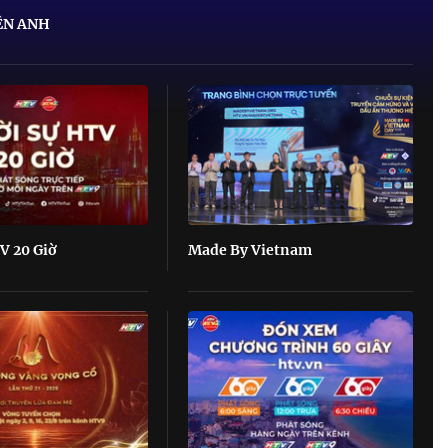
ÊN ANH
V 20 Giờ
Made By Vietnam
rái tim
g của