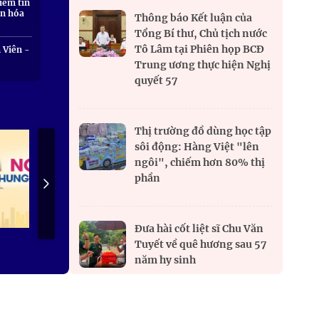
iềm tin
ăn hóa
Thông báo Kết luận của
Tổng Bí thư, Chủ tịch nước
Tô Lâm tại Phiên họp BCĐ
 Viên -
Trung ương thực hiện Nghị
quyết 57
Thị trường đồ dùng học tập
sôi động: Hàng Việt "lên
ngôi", chiếm hơn 80% thị
phần
Đưa hài cốt liệt sĩ Chu Văn
ại
Tuyết về quê hương sau 57
năm hy sinh
nhân
Ý Chí Côn Đảo - Mỗi bước