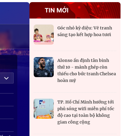
triển
TIN MỚI
cân
Góc nhỏ kỳ diệu: Vẽ tranh
hơn
sáng tạo kết hợp hoa tươi
Alonso ấn định tân binh
thứ 10 - mảnh ghép còn
thiếu cho bức tranh Chelsea
hoàn mỹ
TP. Hồ Chí Minh hướng tới
phủ sóng wifi miễn phí tốc
độ cao tại toàn bộ không
gian công cộng