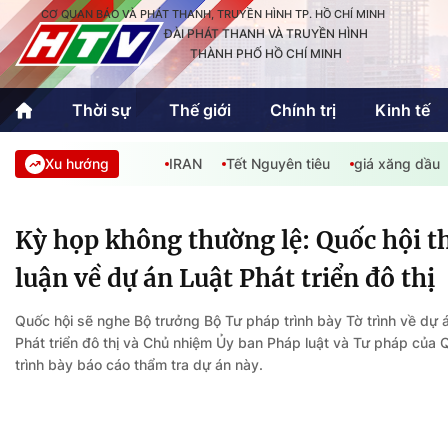
CƠ QUAN BÁO VÀ PHÁT THANH, TRUYỀN HÌNH TP. HỒ CHÍ MINH
ĐÀI PHÁT THANH VÀ TRUYỀN HÌNH
THÀNH PHỐ HỒ CHÍ MINH
Thời sự
Thế giới
Chính trị
Kinh tế
Xu hướng
IRAN
Tết Nguyên tiêu
giá xăng dầu
Thời sự
Thể thao
Văn hóa - G
Trong nước
Trong nướ
Kỳ họp không thường lệ: Quốc hội t
Quốc tế
Quốc tế
luận về dự án Luật Phát triển đô thị
An Sinh
Sách hay cuối tuần
Thế giới
Quốc hội sẽ nghe Bộ trưởng Bộ Tư pháp trình bày Tờ trình về dự 
Phát triển đô thị và Chủ nhiệm Ủy ban Pháp luật và Tư pháp của 
trình bày báo cáo thẩm tra dự án này.
Kinh doanh
Công nghệ
Phóng sự