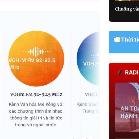
Nghệ sĩ và sàn diễn: Dưới bón
23:30
nhân
Chuông và
Thời t
VOH-M FM 92-92.5
VOH FM 95.6MHz
MHz
RADI
VOHm FM 92-92.5 MHz
VOH FM 95.6MHz
Kênh Văn hóa Mê Kông với
Kênh Giao thông đô thị của
các chương trình âm nhạc,
Trung tâm Phát thanh
thông tin giải trí và tin tức
VOH.
trong và ngoài nước.