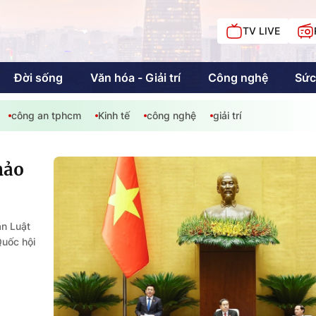
TV LIVE
Đời sống
Văn hóa - Giải trí
Công nghệ
Sức
công an tphcm
Kinh tế
công nghệ
giải trí
iải trí
Giáo dục
Kinh tế
Chí
c
hảo
Sức khỏe
Đời sống
án Luật
Quốc hội
Khán giả HTV
Chuyện chúng tôi