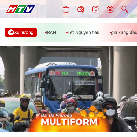
Xu hướng
IRAN
Tết Nguyên tiêu
giá xăng dầ