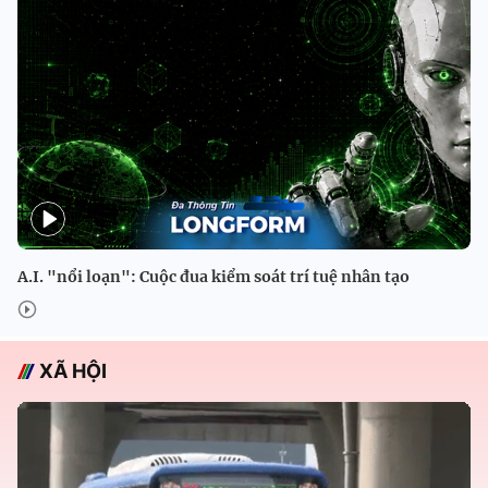
A.I. "nổi loạn": Cuộc đua kiểm soát trí tuệ nhân tạo
XÃ HỘI