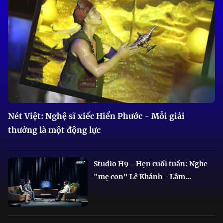
Nét Việt: Nghệ sĩ xiếc Hiển Phước - Mỗi giải
thưởng là một động lực
Studio H9 - Hẹn cuối tuần: Nghe
"mẹ con" Lê Khánh - Lâm...