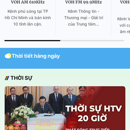
VOH AM 610KHz
VOH FM 99.9MHz
VOH
Kênh phủ sóng tại TP
Kênh Thông tin -
Hồ Chí Minh và bán kính
Thương mại - Giải trí
Kênh 
10 tỉnh lân cận.
của Trung tâm...
với c
âm nh
Thời tiết hàng ngày
THỜI SỰ