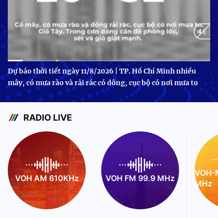
Current
0:09
/
Duration
1:23
Dự báo thời tiết ngày 11/8/2026 | TP. Hồ Chí Minh nhiều
mây, có mưa rào và rải rác có dông, cục bộ có nơi mưa to
Time
RADIO LIVE
VOH-M
VOH AM 610KHz
VOH FM 99.9 MHz
MHz