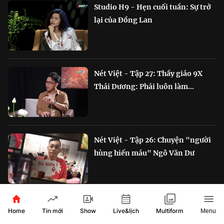
Studio H9 - Hẹn cuối tuần: Sự trở
lại của Đồng Lan
Nét Việt - Tập 27: Thầy giáo 9X
Thái Dương: Phải luôn làm...
Nét Việt - Tập 26: Chuyện "người
hùng hiến máu" Ngô Văn Dư
RADIO ĐẶC SẮC
Home
Show
Live&lịch
Tin mới
Multiform
Menu