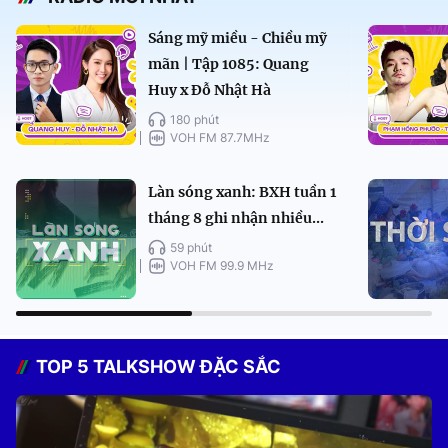
Sáng mỹ miều - Chiều mỹ
mãn | Tập 1085: Quang
Huy x Đỗ Nhật Hà
180 phút
VOH FM 87.7MHz
Làn sóng xanh: BXH tuần 1
tháng 8 ghi nhận nhiều...
59 phút
VOH FM 99.9 MHz
TOP 5 TALKSHOW ĐẶC SẮC