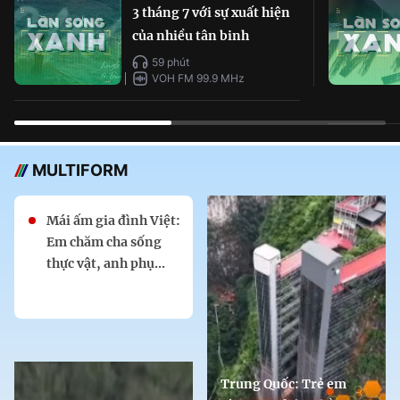
3 tháng 7 với sự xuất hiện
của nhiều tân binh
59 phút
VOH FM 99.9 MHz
MULTIFORM
Mái ấm gia đình Việt:
Em chăm cha sống
thực vật, anh phụ...
Trung Quốc: Trẻ em