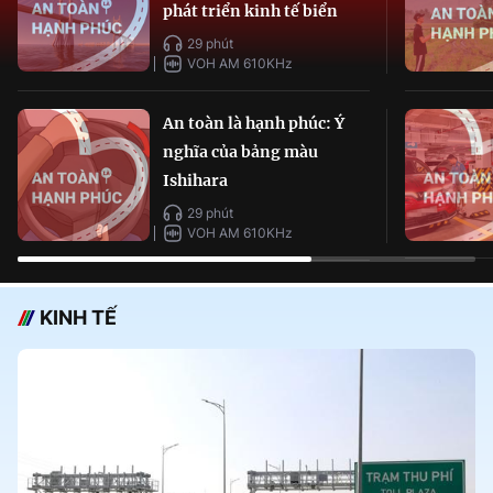
phát triển kinh tế biển
29 phút
VOH AM 610KHz
An toàn là hạnh phúc: Ý
nghĩa của bảng màu
Ishihara
29 phút
VOH AM 610KHz
KINH TẾ