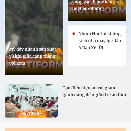
vùng cao đi học bằng xe
buýt học đường...
Nhóm Houthi không
kích nhà máy lọc dầu
Ả Rập Xê-Út
Mỹ đẩy nhanh sản xuất
vũ khí giữa căng thẳng
với Iran
Tạo điều kiện an cư, giảm
gánh nặng để người trẻ an tâm
sinh con