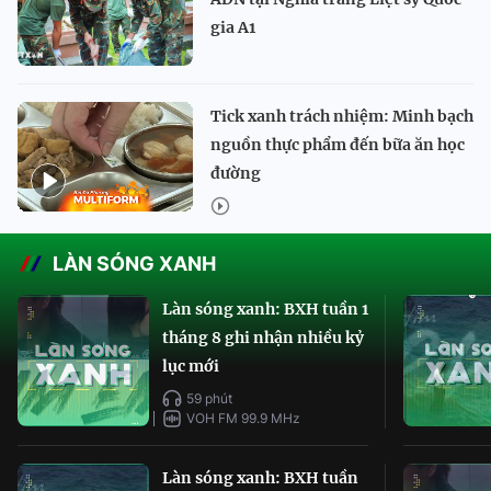
gia A1
Tick xanh trách nhiệm: Minh bạch
nguồn thực phẩm đến bữa ăn học
đường
LÀN SÓNG XANH
Làn sóng xanh: BXH tuần 1
tháng 8 ghi nhận nhiều kỷ
lục mới
59 phút
VOH FM 99.9 MHz
Làn sóng xanh: BXH tuần