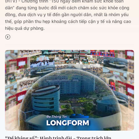
(HTV) - Chương trình “150 ngày đêm khám sức khỏe toàn
dân” đang từng bước đổi mới cách chăm sóc sức khỏe cộng
đồng, đưa dịch vụ y tế đến gần người dân, nhất là nhóm yếu
thế, góp phần thu hẹp khoảng cách tiếp cận y tế và nâng cao
hiệu quả dự phòng.
“Đề kháng số”: Hành trình dài - Trọng trách lớn