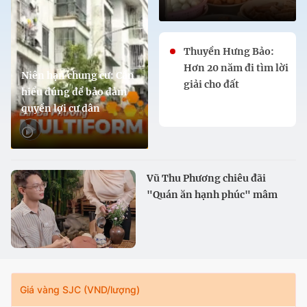
Thuyền Hưng Bảo:
Hơn 20 năm đi tìm lời
Niên hạn chung cư: Cần
giải cho đất
hiểu đúng để bảo đảm
quyền lợi cư dân
Vũ Thu Phương chiêu đãi
"Quán ăn hạnh phúc" mâm
cơm quê
Giá vàng SJC (VND/lượng)