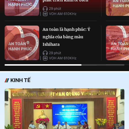
29 phút
VOH AM 610KHz
An toàn là hạnh phúc: Ý
nghĩa của bảng màu
Ishihara
29 phút
VOH AM 610KHz
KINH TẾ