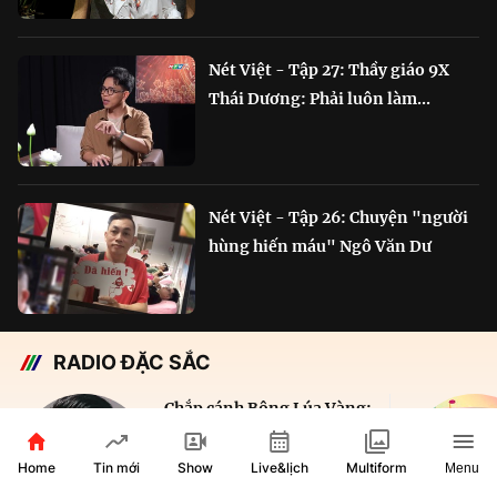
Nét Việt - Tập 27: Thầy giáo 9X
Thái Dương: Phải luôn làm...
Nét Việt - Tập 26: Chuyện "người
hùng hiến máu" Ngô Văn Dư
RADIO ĐẶC SẮC
Chắp cánh Bông Lúa Vàng:
Hành trình nỗ lực...
Home
Show
Live&lịch
Tin mới
Multiform
Menu
29 phút
VOH AM 610KHz