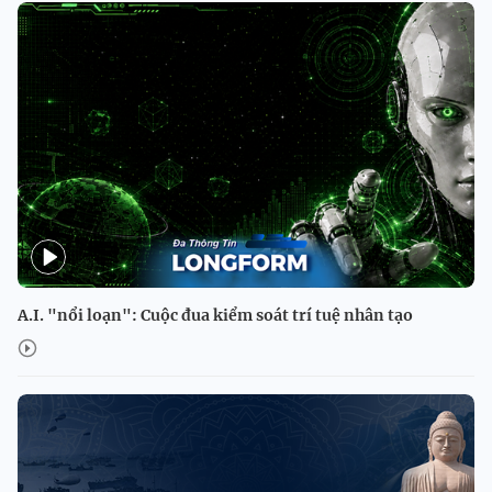
A.I. "nổi loạn": Cuộc đua kiểm soát trí tuệ nhân tạo