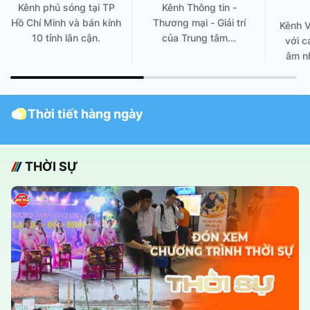
Kênh phủ sóng tại TP
Kênh Thông tin -
Hồ Chí Minh và bán kính
Thương mại - Giải trí
Kênh 
10 tỉnh lân cận.
của Trung tâm...
với c
âm nh
Thời tiết hàng ngày
THỜI SỰ