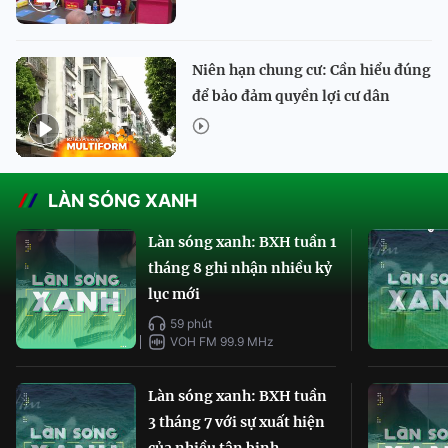
Niên hạn chung cư: Cần hiểu đúng
để bảo đảm quyền lợi cư dân
LÀN SÓNG XANH
Làn sóng xanh: BXH tuần 1
tháng 8 ghi nhận nhiều kỷ
lục mới
59 phút
VOH FM 99.9 MHz
Làn sóng xanh: BXH tuần
3 tháng 7 với sự xuất hiện
của nhiều tân binh