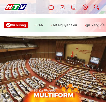
Xu hướng
IRAN
Tết Nguyên tiêu
giá xăng dầ