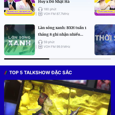
Huy x Đỗ Nhật Hà
180 phút
VOH FM 87.7MHz
Làn sóng xanh: BXH tuần 1
tháng 8 ghi nhận nhiều...
59 phút
VOH FM 99.9 MHz
TOP 5 TALKSHOW ĐẶC SẮC