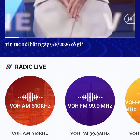
Current
0:09
/
Duration
1:01
Tin tức nổi bật ngày 9/8/2026 có gì?
Time
RADIO LIVE
VOH-M
VOH AM 610KHz
VOH FM 99.9 MHz
MHz
VOH AM 610KHz
VOH FM 99.9MHz
VOH