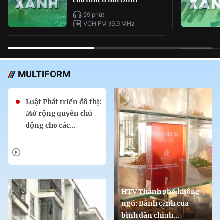
59 phút
VOH FM 99.9 MHz
MULTIFORM
Luật Phát triển đô thị:
Mở rộng quyền chủ
động cho các...
HTV Thành phố không
ngủ: Bánh canh cua
bình dân chinh...