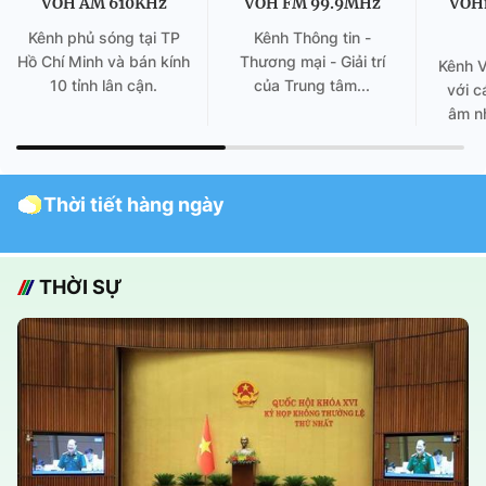
VOH AM 610KHz
VOH FM 99.9MHz
VOH
Kênh phủ sóng tại TP
Kênh Thông tin -
Hồ Chí Minh và bán kính
Thương mại - Giải trí
Kênh 
10 tỉnh lân cận.
của Trung tâm...
với c
âm nh
Thời tiết hàng ngày
THỜI SỰ