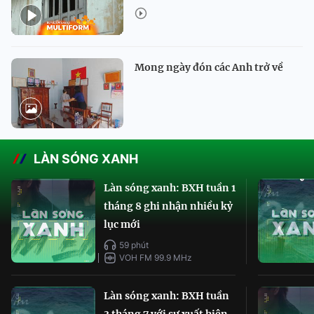
Mong ngày đón các Anh trở về
LÀN SÓNG XANH
Làn sóng xanh: BXH tuần 1
tháng 8 ghi nhận nhiều kỷ
lục mới
59 phút
VOH FM 99.9 MHz
Làn sóng xanh: BXH tuần
3 tháng 7 với sự xuất hiện