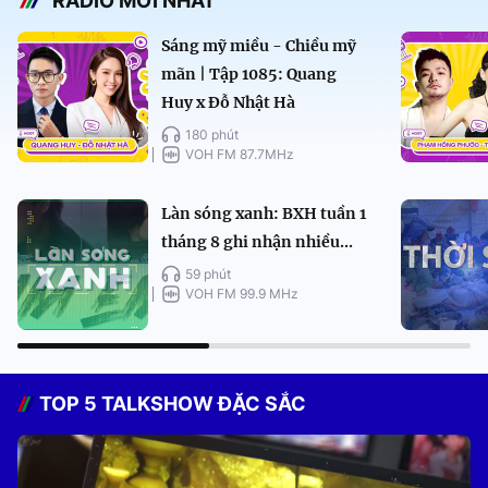
RADIO MỚI NHẤT
Sáng mỹ miều - Chiều mỹ
mãn | Tập 1085: Quang
Huy x Đỗ Nhật Hà
180 phút
VOH FM 87.7MHz
Làn sóng xanh: BXH tuần 1
tháng 8 ghi nhận nhiều...
59 phút
VOH FM 99.9 MHz
TOP 5 TALKSHOW ĐẶC SẮC