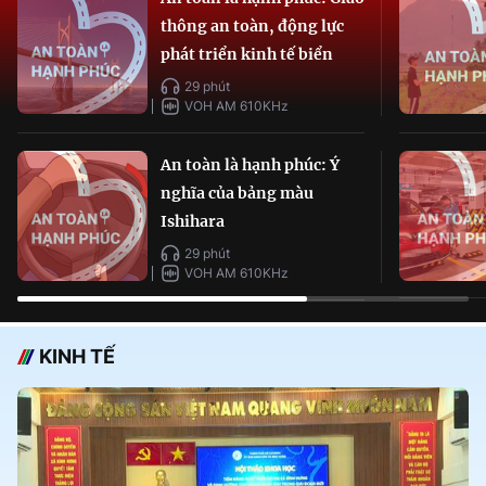
thông an toàn, động lực
phát triển kinh tế biển
29 phút
VOH AM 610KHz
An toàn là hạnh phúc: Ý
nghĩa của bảng màu
Ishihara
29 phút
VOH AM 610KHz
KINH TẾ