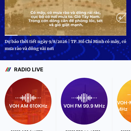
Current
0:13
/
Duration
1:37
Dự báo thời tiết ngày 9/8/2026 | TP. Hồ Chí Minh có mây, có
mưa rào và dông vài nơi
Time
RADIO LIVE
VOH-M
VOH AM 610KHz
VOH FM 99.9 MHz
MHz