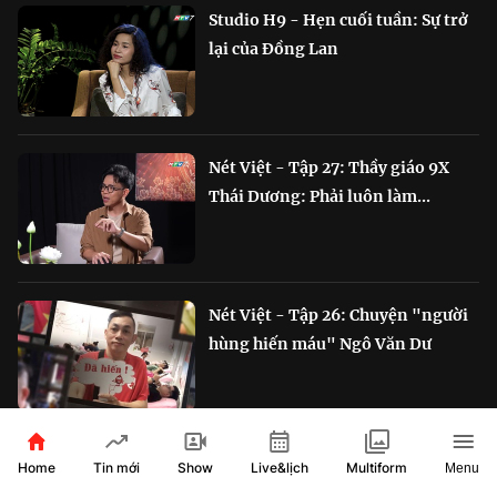
Studio H9 - Hẹn cuối tuần: Sự trở
lại của Đồng Lan
Nét Việt - Tập 27: Thầy giáo 9X
Thái Dương: Phải luôn làm...
Nét Việt - Tập 26: Chuyện "người
hùng hiến máu" Ngô Văn Dư
RADIO ĐẶC SẮC
Home
Show
Live&lịch
Tin mới
Multiform
Menu