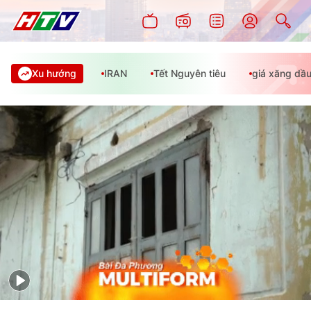
Xu hướng
IRAN
Tết Nguyên tiêu
giá xăng dầ