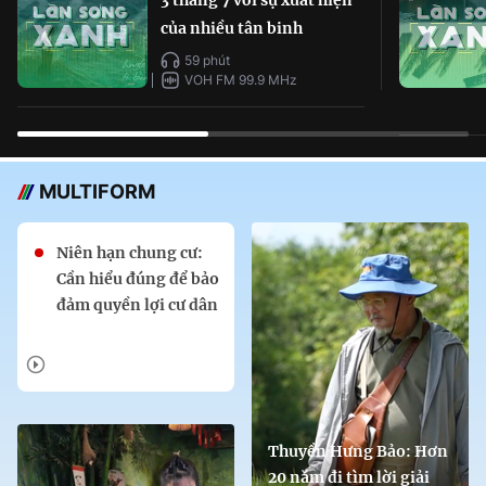
của nhiều tân binh
59 phút
VOH FM 99.9 MHz
MULTIFORM
Niên hạn chung cư:
Cần hiểu đúng để bảo
đảm quyền lợi cư dân
Thuyền Hưng Bảo: Hơn
20 năm đi tìm lời giải