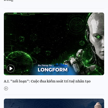
A.I. "nổi loạn": Cuộc đua kiểm soát trí tuệ nhân tạo