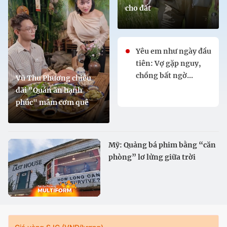
cho đất
Yêu em như ngày đầu
tiên: Vợ gặp nguy,
chồng bất ngờ...
Vũ Thu Phương chiêu
đãi "Quán ăn hạnh
phúc" mâm cơm quê
Mỹ: Quảng bá phim bằng “căn
phòng” lơ lửng giữa trời