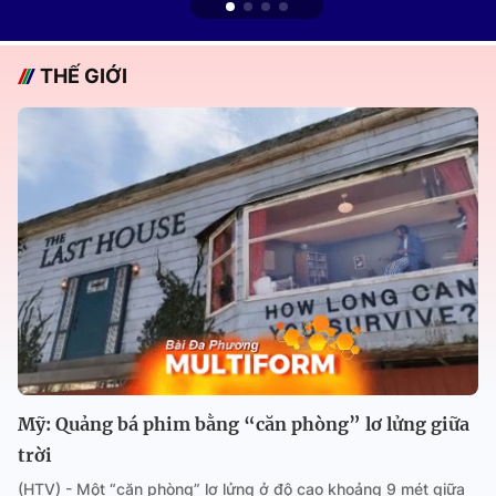
THẾ GIỚI
Mỹ: Quảng bá phim bằng “căn phòng” lơ lửng giữa
trời
(HTV) - Một “căn phòng” lơ lửng ở độ cao khoảng 9 mét giữa