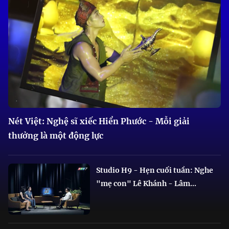
Nét Việt: Nghệ sĩ xiếc Hiển Phước - Mỗi giải
thưởng là một động lực
Studio H9 - Hẹn cuối tuần: Nghe
"mẹ con" Lê Khánh - Lâm...