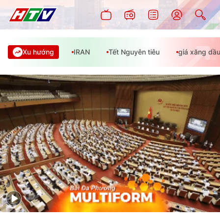
Xu hướng
IRAN
Tết Nguyên tiêu
giá xăng dầ