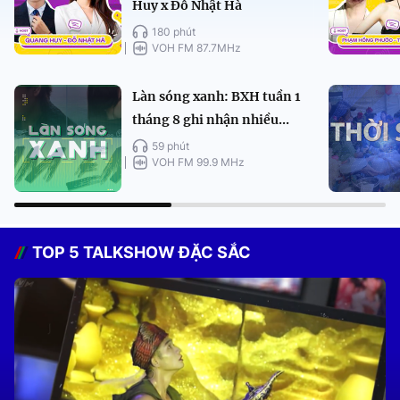
Huy x Đỗ Nhật Hà
180 phút
VOH FM 87.7MHz
Làn sóng xanh: BXH tuần 1
tháng 8 ghi nhận nhiều...
59 phút
VOH FM 99.9 MHz
TOP 5 TALKSHOW ĐẶC SẮC