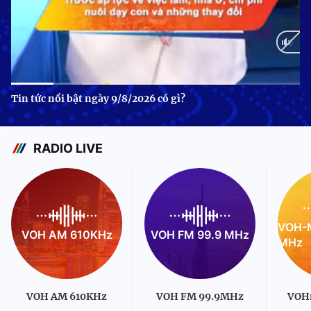
Current
0:12
/
Duration
1:01
Tin tức nổi bật ngày 9/8/2026 có gì?
Time
RADIO LIVE
VOH-M
VOH AM 610KHz
VOH FM 99.9 MHz
MHz
VOH AM 610KHz
VOH FM 99.9MHz
VOH