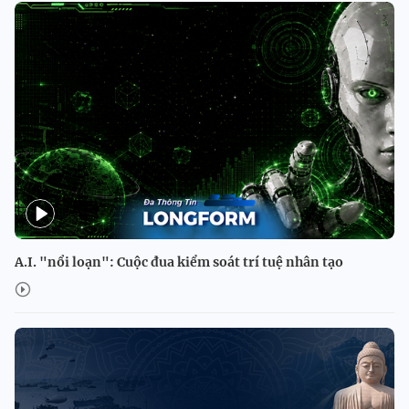
A.I. "nổi loạn": Cuộc đua kiểm soát trí tuệ nhân tạo