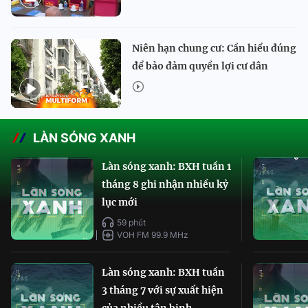
Niên hạn chung cư: Cần hiểu đúng
để bảo đảm quyền lợi cư dân
LÀN SÓNG XANH
Làn sóng xanh: BXH tuần 1
tháng 8 ghi nhận nhiều kỷ
lục mới
59 phút
VOH FM 99.9 MHz
Làn sóng xanh: BXH tuần
3 tháng 7 với sự xuất hiện
của nhiều tân binh