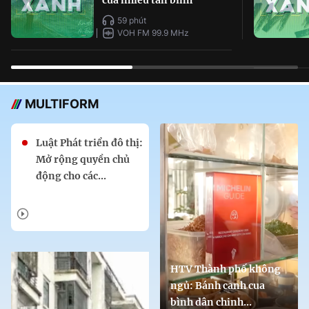
59 phút
VOH FM 99.9 MHz
MULTIFORM
Luật Phát triển đô thị:
Mở rộng quyền chủ
động cho các...
HTV Thành phố không
ngủ: Bánh canh cua
bình dân chinh...