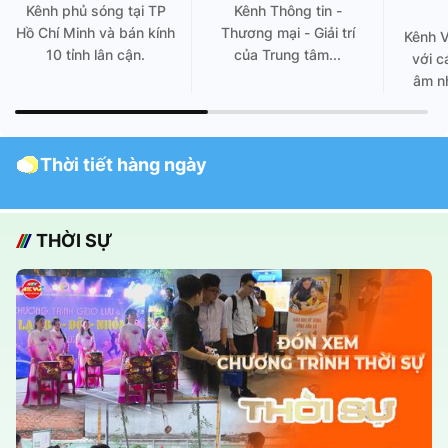
Kênh phủ sóng tại TP
Kênh Thông tin -
Hồ Chí Minh và bán kính
Thương mại - Giải trí
Kênh 
10 tỉnh lân cận.
của Trung tâm...
với c
âm nh
Thời tiết hàng ngày
THỜI SỰ