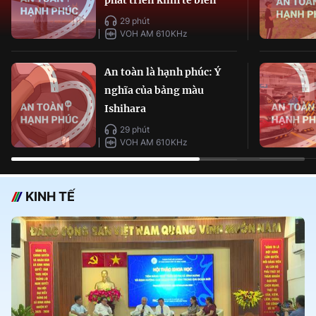
29 phút
VOH AM 610KHz
An toàn là hạnh phúc: Ý
nghĩa của bảng màu
Ishihara
29 phút
VOH AM 610KHz
KINH TẾ