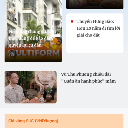
Thuyền Hưng Bảo:
Hơn 20 năm đi tìm lời
Niên hạn chung cư: Cần
giải cho đất
hiểu đúng để bảo đảm
quyền lợi cư dân
Vũ Thu Phương chiêu đãi
"Quán ăn hạnh phúc" mâm
cơm quê
Giá vàng SJC (VND/lượng)