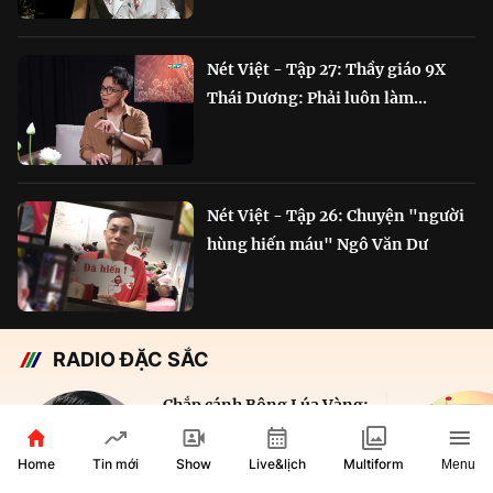
Nét Việt - Tập 27: Thầy giáo 9X
Thái Dương: Phải luôn làm...
Nét Việt - Tập 26: Chuyện "người
hùng hiến máu" Ngô Văn Dư
RADIO ĐẶC SẮC
Chắp cánh Bông Lúa Vàng:
Hành trình nỗ lực...
Home
Show
Live&lịch
Tin mới
Multiform
Menu
29 phút
VOH AM 610KHz