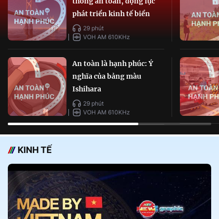
thông an toàn, động lực
phát triển kinh tế biển
29 phút
VOH AM 610KHz
An toàn là hạnh phúc: Ý
nghĩa của bảng màu
Ishihara
29 phút
VOH AM 610KHz
KINH TẾ