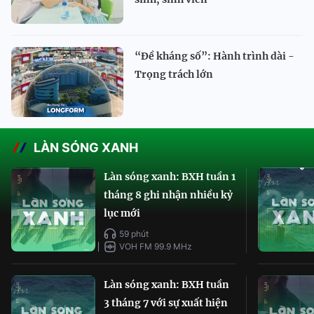
“Đề kháng số”: Hành trình dài -
Trọng trách lớn
LÀN SÓNG XANH
Làn sóng xanh: BXH tuần 1
tháng 8 ghi nhận nhiều kỷ
lục mới
59 phút
VOH FM 99.9 MHz
Làn sóng xanh: BXH tuần
3 tháng 7 với sự xuất hiện