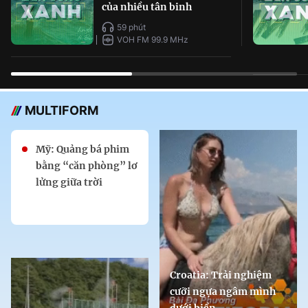
của nhiều tân binh
59 phút
VOH FM 99.9 MHz
MULTIFORM
Mỹ: Quảng bá phim
bằng “căn phòng” lơ
lửng giữa trời
Croatia: Trải nghiệm
cưỡi ngựa ngâm mình
dưới biển