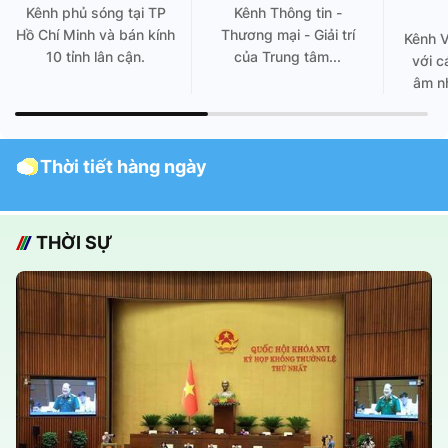
Kênh phủ sóng tại TP
Kênh Thông tin -
Hồ Chí Minh và bán kính
Thương mại - Giải trí
Kênh 
10 tỉnh lân cận.
của Trung tâm...
với c
âm nh
Thời tiết hàng ngày
THỜI SỰ