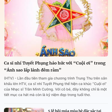
Ca sĩ nhí Tuyết Phụng háo hức với “Cuội ơi” trong
“Ánh sao lấp lánh đêm rằm”
(HTV) - Lần đầu tiên tham gia chương trình Trung Thu trên sân
khấu lớn HTV, ca sĩ nhí Tuyết Phụng thể hiện ca khúc “Cuội ơi”
của Nhạc sĩ Trần Minh Cường. Với cô bé, đây không chỉ là một
tiết mục ca hát mà còn là kỷ niệm đẹp trong tuổi thơ.
5 lễ hội múa mùa hè đặc sắc tại