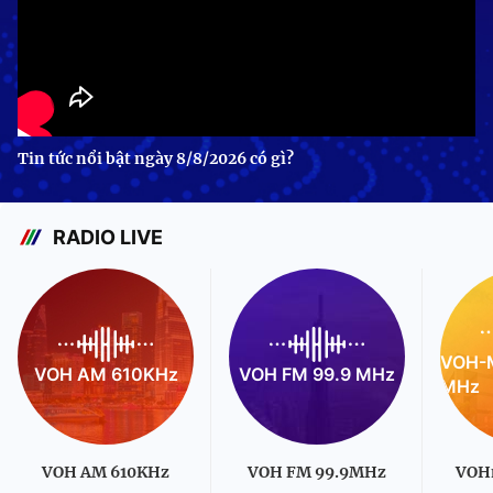
Tin tức nổi bật ngày 8/8/2026 có gì?
RADIO LIVE
VOH-M
VOH AM 610KHz
VOH FM 99.9 MHz
MHz
VOH AM 610KHz
VOH FM 99.9MHz
VOH