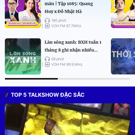
mãn | Tập 1085: Quang
Huy x Đỗ Nhật Hà
180 phút
VOH FM 87.7MHz
Làn sóng xanh: BXH tuần 1
tháng 8 ghi nhận nhiều...
59 phút
VOH FM 99.9 MHz
TOP 5 TALKSHOW ĐẶC SẮC