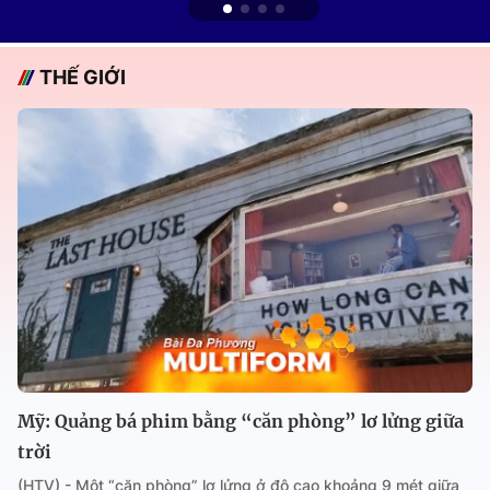
THẾ GIỚI
Mỹ: Quảng bá phim bằng “căn phòng” lơ lửng giữa
trời
(HTV) - Một “căn phòng” lơ lửng ở độ cao khoảng 9 mét giữa