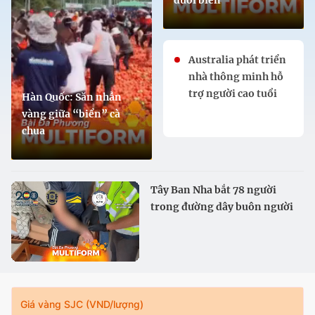
Australia phát triển
nhà thông minh hỗ
trợ người cao tuổi
Hàn Quốc: Săn nhẫn
vàng giữa “biển” cà
chua
Tây Ban Nha bắt 78 người
trong đường dây buôn người
qua Địa Trung Hải
Giá vàng SJC (VND/lượng)