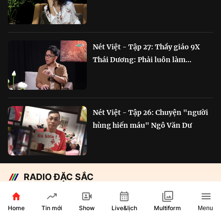
Nét Việt - Tập 27: Thầy giáo 9X
Thái Dương: Phải luôn làm...
Nét Việt - Tập 26: Chuyện "người
hùng hiến máu" Ngô Văn Dư
RADIO ĐẶC SẮC
Chắp cánh Bông Lúa Vàng:
Home
Show
Live&lịch
Tin mới
Multiform
Menu
Hành trình nỗ lực...