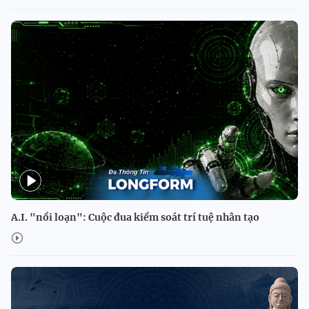
A.I. "nổi loạn": Cuộc đua kiểm soát trí tuệ nhân tạo