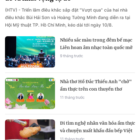
(HTV) - Triển lãm điêu khắc sắp đặt "Vượt qua" của hai nhà
điêu khắc Bùi Hải Sơn và Hoàng Tường Minh đang diễn ra tại
Hội Mỹ thuật TP. Hồ Chí Minh, kéo dài tới ngày 10/8.
Nhiều sắc màu trong đêm bế mạc
Liên hoan âm nhạc toàn quốc mở
rộng 2025
9 tháng trước
Nhà thơ Hồ Đắc Thiếu Anh "chở"
ẩm thực trên con thuyền thơ
11 tháng trước
Đi tìm nghệ nhân văn hóa ẩm thực
và chuyện xuất khẩu đầu bếp Việt
11 tháng trước