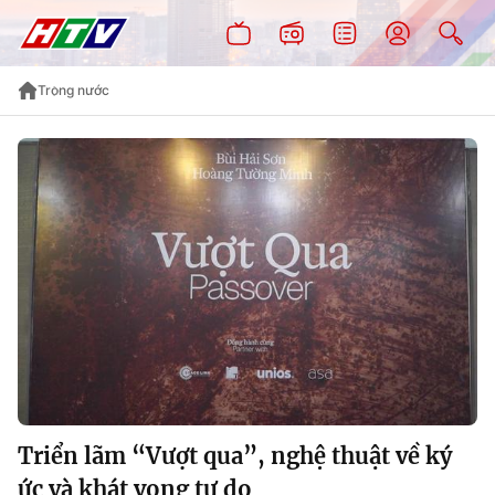
Trong nước
Triển lãm “Vượt qua”, nghệ thuật về ký
ức và khát vọng tự do