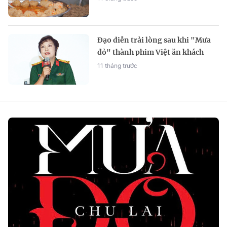
Đạo diễn trải lòng sau khi "Mưa
đỏ" thành phim Việt ăn khách
nhất phòng vé
11 tháng trước