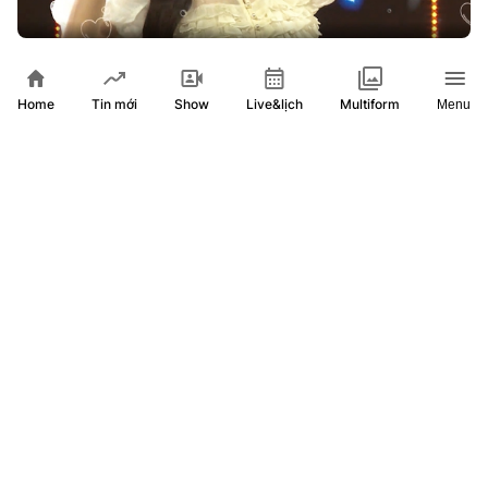
Trailer "Chạm 5S" - Tập 3 - Xuân Nghi
Home
Show
Live&lịch
Tin mới
Multiform
Menu
Ai đứng sau MV "Viết tiếp câu chuyện hòa bình" đang gây
sốt?