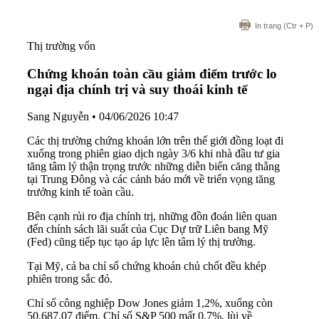
In trang
(Ctr + P)
Thị trường vốn
Chứng khoán toàn cầu giảm điểm trước lo
ngại địa chính trị và suy thoái kinh tế
Sang Nguyễn
•
04/06/2026 10:47
Các thị trường chứng khoán lớn trên thế giới đồng loạt đi
xuống trong phiên giao dịch ngày 3/6 khi nhà đầu tư gia
tăng tâm lý thận trọng trước những diễn biến căng thẳng
tại Trung Đông và các cảnh báo mới về triển vọng tăng
trưởng kinh tế toàn cầu.
Bên cạnh rủi ro địa chính trị, những đồn đoán liên quan
đến chính sách lãi suất của Cục Dự trữ Liên bang Mỹ
(Fed) cũng tiếp tục tạo áp lực lên tâm lý thị trường.
Tại Mỹ, cả ba chỉ số chứng khoán chủ chốt đều khép
phiên trong sắc đỏ.
Chỉ số công nghiệp Dow Jones giảm 1,2%, xuống còn
50.687,07 điểm. Chỉ số S&P 500 mất 0,7%, lùi về