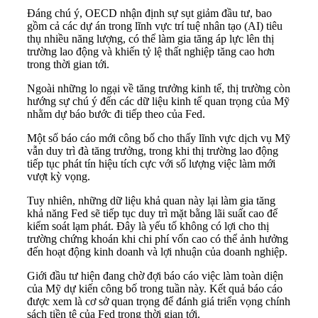
Đáng chú ý, OECD nhận định sự sụt giảm đầu tư, bao
gồm cả các dự án trong lĩnh vực trí tuệ nhân tạo (AI) tiêu
thụ nhiều năng lượng, có thể làm gia tăng áp lực lên thị
trường lao động và khiến tỷ lệ thất nghiệp tăng cao hơn
trong thời gian tới.
Ngoài những lo ngại về tăng trưởng kinh tế, thị trường còn
hướng sự chú ý đến các dữ liệu kinh tế quan trọng của Mỹ
nhằm dự báo bước đi tiếp theo của Fed.
Một số báo cáo mới công bố cho thấy lĩnh vực dịch vụ Mỹ
vẫn duy trì đà tăng trưởng, trong khi thị trường lao động
tiếp tục phát tín hiệu tích cực với số lượng việc làm mới
vượt kỳ vọng.
Tuy nhiên, những dữ liệu khả quan này lại làm gia tăng
khả năng Fed sẽ tiếp tục duy trì mặt bằng lãi suất cao để
kiểm soát lạm phát. Đây là yếu tố không có lợi cho thị
trường chứng khoán khi chi phí vốn cao có thể ảnh hưởng
đến hoạt động kinh doanh và lợi nhuận của doanh nghiệp.
Giới đầu tư hiện đang chờ đợi báo cáo việc làm toàn diện
của Mỹ dự kiến công bố trong tuần này. Kết quả báo cáo
được xem là cơ sở quan trọng để đánh giá triển vọng chính
sách tiền tệ của Fed trong thời gian tới.