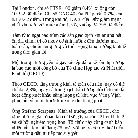
Tại London, chỉ số FTSE 100 giảm 0,4%, xuống còn
10.332,30 điểm. Chỉ số CAC 40 của Pháp mất 0,7%, còn
8.150,42 điểm. Trong khi đó, DAX của Đức giảm mạnh
nhất khu vực với mức giảm 1,3%, xuống 24.795,94 điểm.
Tâm lý lo ngại bao trùm các sàn giao dịch khi những bất
ổn địa chính trị có nguy cơ ảnh hưởng đến thương mại
toàn cầu, chuỗi cung ứng và triển vọng tăng trưởng kinh tế
trong thời gian tới.
Một trong những yếu tố gây sức ép đáng kể lên thị trường
là báo cáo mới công bố của Tổ chức Hợp tác và Phát triển
Kinh tế (OECD).
Theo OECD, tăng trưởng kinh tế toàn cầu năm nay có thể
chỉ đạt 2,8%, ngay cả trong kịch bản tương đối tích cực là
hoạt động xuất khẩu năng lượng từ khu vực Vùng Vịnh
phục hồi về mức trước khi xung đột bùng phát.
Ông Stefano Scarpetta, Kinh tế trưởng của OECD, cho
rằng những gián đoạn kéo dài sẽ gây ra các hệ lụy kinh tế
và xã hội nghiêm trọng hơn. Tổ chức này cũng cảnh báo
nhiều nền kinh tế đang đối mặt với nguy cơ suy thoái nếu
môi trường đầu tư tiếp tục suy yếu.