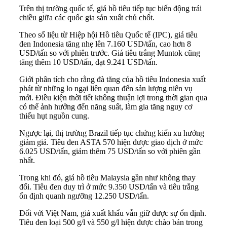
Trên thị trường quốc tế, giá hồ tiêu tiếp tục biến động trái
chiều giữa các quốc gia sản xuất chủ chốt.
Theo số liệu từ Hiệp hội Hồ tiêu Quốc tế (IPC), giá tiêu
đen Indonesia tăng nhẹ lên 7.160 USD/tấn, cao hơn 8
USD/tấn so với phiên trước. Giá tiêu trắng Muntok cũng
tăng thêm 10 USD/tấn, đạt 9.241 USD/tấn.
Giới phân tích cho rằng đà tăng của hồ tiêu Indonesia xuất
phát từ những lo ngại liên quan đến sản lượng niên vụ
mới. Điều kiện thời tiết không thuận lợi trong thời gian qua
có thể ảnh hưởng đến năng suất, làm gia tăng nguy cơ
thiếu hụt nguồn cung.
Ngược lại, thị trường Brazil tiếp tục chứng kiến xu hướng
giảm giá. Tiêu đen ASTA 570 hiện được giao dịch ở mức
6.025 USD/tấn, giảm thêm 75 USD/tấn so với phiên gần
nhất.
Trong khi đó, giá hồ tiêu Malaysia gần như không thay
đổi. Tiêu đen duy trì ở mức 9.350 USD/tấn và tiêu trắng
ổn định quanh ngưỡng 12.250 USD/tấn.
Đối với Việt Nam, giá xuất khẩu vẫn giữ được sự ổn định.
Tiêu đen loại 500 g/l và 550 g/l hiện được chào bán trong