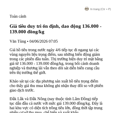
In trang
(Ctr + P)
Toàn cảnh
Giá tiêu duy trì ổn định, dao động 136.000 -
139.000 đồng/kg
Văn Tùng
•
04/06/2026 07:05
Giá hồ tiêu trong nước ngày 4/6 tiếp tục đi ngang tại các
vùng nguyên liệu trọng điểm, sau những biến động giảm
trong các phiên đầu tuần. Thị trường hiện duy trì mặt bằng
giá từ 136.000 - 139.000 đồng/kg, trong bối cảnh doanh
nghiệp và thương lái vẫn theo dõi sát diễn biến cung cầu
trên thị trường thế giới.
Khảo sát tại các địa phương sản xuất hồ tiêu trọng điểm
cho thấy giá thu mua không ghi nhận thay đổi so với phiên
giao dịch trước.
Đắk Lắk và Đắk Nông (nay thuộc tỉnh Lâm Đồng) tiếp
tục dẫn đầu cả nước với mức giá 139.000 đồng/kg. Đây là
hai khu vực có diện tích trồng tiêu lớn, đồng thời tập trung
nhiều cơ sở thu mua, chế biến và xuất khẩu.