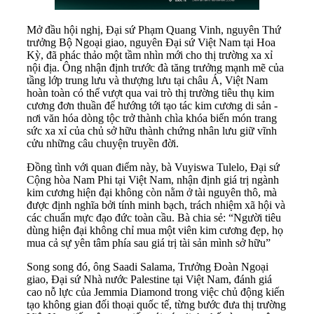
Mở đầu hội nghị, Đại sứ Phạm Quang Vinh, nguyên Thứ
trưởng Bộ Ngoại giao, nguyên Đại sứ Việt Nam tại Hoa
Kỳ, đã phác thảo một tầm nhìn mới cho thị trường xa xỉ
nội địa. Ông nhận định trước đà tăng trưởng mạnh mẽ của
tầng lớp trung lưu và thượng lưu tại châu Á, Việt Nam
hoàn toàn có thể vượt qua vai trò thị trường tiêu thụ kim
cương đơn thuần để hướng tới tạo tác kim cương di sản -
nơi văn hóa dòng tộc trở thành chìa khóa biến món trang
sức xa xỉ của chủ sở hữu thành chứng nhân lưu giữ vĩnh
cửu những câu chuyện truyền đời.
Đồng tình với quan điểm này, bà Vuyiswa Tulelo, Đại sứ
Cộng hòa Nam Phi tại Việt Nam, nhận định giá trị ngành
kim cương hiện đại không còn nằm ở tài nguyên thô, mà
được định nghĩa bởi tính minh bạch, trách nhiệm xã hội và
các chuẩn mực đạo đức toàn cầu. Bà chia sẻ: “Người tiêu
dùng hiện đại không chỉ mua một viên kim cương đẹp, họ
mua cả sự yên tâm phía sau giá trị tài sản mình sở hữu”
Song song đó, ông Saadi Salama, Trưởng Đoàn Ngoại
giao, Đại sứ Nhà nước Palestine tại Việt Nam, đánh giá
cao nỗ lực của Jemmia Diamond trong việc chủ động kiến
tạo không gian đối thoại quốc tế, từng bước đưa thị trường