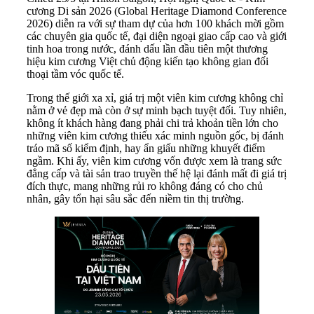
cương Di sản 2026 (Global Heritage Diamond Conference
2026) diễn ra với sự tham dự của hơn 100 khách mời gồm
các chuyên gia quốc tế, đại diện ngoại giao cấp cao và giới
tinh hoa trong nước, đánh dấu lần đầu tiên một thương
hiệu kim cương Việt chủ động kiến tạo không gian đối
thoại tầm vóc quốc tế.
Trong thế giới xa xỉ, giá trị một viên kim cương không chỉ
nằm ở vẻ đẹp mà còn ở sự minh bạch tuyệt đối. Tuy nhiên,
không ít khách hàng đang phải chi trả khoản tiền lớn cho
những viên kim cương thiếu xác minh nguồn gốc, bị đánh
tráo mã số kiểm định, hay ẩn giấu những khuyết điểm
ngầm. Khi ấy, viên kim cương vốn được xem là trang sức
đẳng cấp và tài sản trao truyền thế hệ lại đánh mất đi giá trị
đích thực, mang những rủi ro không đáng có cho chủ
nhân, gây tổn hại sâu sắc đến niềm tin thị trường.