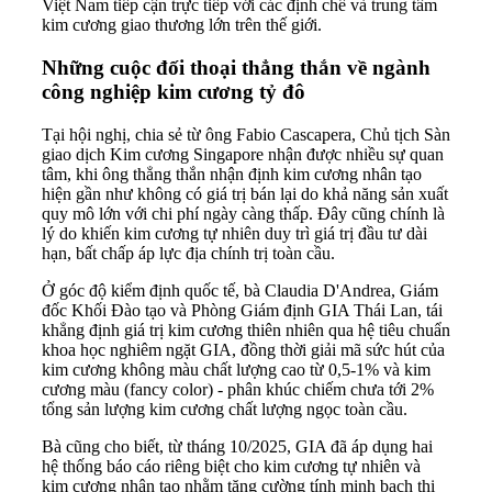
Việt Nam tiếp cận trực tiếp với các định chế và trung tâm
kim cương giao thương lớn trên thế giới.
Những cuộc đối thoại thẳng thắn về ngành
công nghiệp kim cương tỷ đô
Tại hội nghị, chia sẻ từ ông Fabio Cascapera, Chủ tịch Sàn
giao dịch Kim cương Singapore nhận được nhiều sự quan
tâm, khi ông thẳng thắn nhận định kim cương nhân tạo
hiện gần như không có giá trị bán lại do khả năng sản xuất
quy mô lớn với chi phí ngày càng thấp. Đây cũng chính là
lý do khiến kim cương tự nhiên duy trì giá trị đầu tư dài
hạn, bất chấp áp lực địa chính trị toàn cầu.
Ở góc độ kiểm định quốc tế, bà Claudia D'Andrea, Giám
đốc Khối Đào tạo và Phòng Giám định GIA Thái Lan, tái
khẳng định giá trị kim cương thiên nhiên qua hệ tiêu chuẩn
khoa học nghiêm ngặt GIA, đồng thời giải mã sức hút của
kim cương không màu chất lượng cao từ 0,5-1% và kim
cương màu (fancy color) - phân khúc chiếm chưa tới 2%
tổng sản lượng kim cương chất lượng ngọc toàn cầu.
Bà cũng cho biết, từ tháng 10/2025, GIA đã áp dụng hai
hệ thống báo cáo riêng biệt cho kim cương tự nhiên và
kim cương nhân tạo nhằm tăng cường tính minh bạch thị