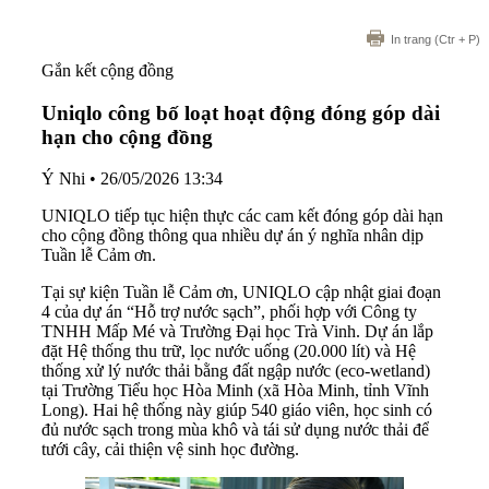
In trang
(Ctr + P)
Gắn kết cộng đồng
Uniqlo công bố loạt hoạt động đóng góp dài
hạn cho cộng đồng
Ý Nhi
•
26/05/2026 13:34
UNIQLO tiếp tục hiện thực các cam kết đóng góp dài hạn
cho cộng đồng thông qua nhiều dự án ý nghĩa nhân dịp
Tuần lễ Cảm ơn.
Tại sự kiện Tuần lễ Cảm ơn, UNIQLO cập nhật giai đoạn
4 của dự án “Hỗ trợ nước sạch”, phối hợp với Công ty
TNHH Mấp Mé và Trường Đại học Trà Vinh. Dự án lắp
đặt Hệ thống thu trữ, lọc nước uống (20.000 lít) và Hệ
thống xử lý nước thải bằng đất ngập nước (eco-wetland)
tại Trường Tiểu học Hòa Minh (xã Hòa Minh, tỉnh Vĩnh
Long). Hai hệ thống này giúp 540 giáo viên, học sinh có
đủ nước sạch trong mùa khô và tái sử dụng nước thải để
tưới cây, cải thiện vệ sinh học đường.