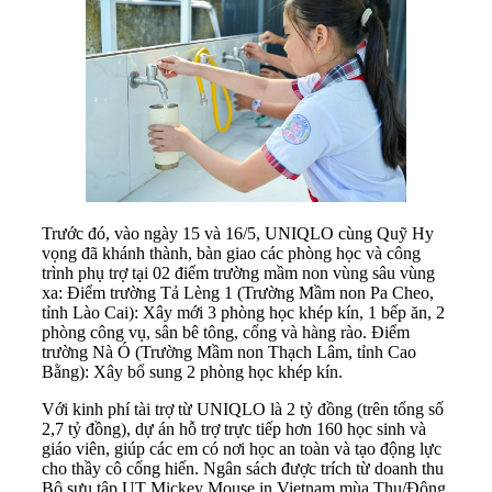
Trước đó, vào ngày 15 và 16/5, UNIQLO cùng Quỹ Hy
vọng đã khánh thành, bàn giao các phòng học và công
trình phụ trợ tại 02 điểm trường mầm non vùng sâu vùng
xa: Điểm trường Tả Lèng 1 (Trường Mầm non Pa Cheo,
tỉnh Lào Cai): Xây mới 3 phòng học khép kín, 1 bếp ăn, 2
phòng công vụ, sân bê tông, cổng và hàng rào. Điểm
trường Nà Ó (Trường Mầm non Thạch Lâm, tỉnh Cao
Bằng): Xây bổ sung 2 phòng học khép kín.
Với kinh phí tài trợ từ UNIQLO là 2 tỷ đồng (trên tổng số
2,7 tỷ đồng), dự án hỗ trợ trực tiếp hơn 160 học sinh và
giáo viên, giúp các em có nơi học an toàn và tạo động lực
cho thầy cô cống hiến. Ngân sách được trích từ doanh thu
Bộ sưu tập UT Mickey Mouse in Vietnam mùa Thu/Đông