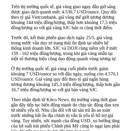
Trên thị trường quốc tế, giá vàng giao ngay đầu giờ sáng
được giao dịch quanh mức 4.530,7 USD/ounce. Quy đổi
theo tỷ giá Vietcombank, giá vàng thế giới tương đương
khoảng 144 triệu đồng/lượng, thấp hơn khoảng 17,5 triệu
đồng/lượng so với giá vàng SJC bán ra cùng thời điểm.
Trước đó, kết thúc phiên giao dịch ngày 25/5, giá vàng
trong nước vẫn duy trì trạng thái ổn định tại nhiều hệ
thống kinh doanh lớn. SJC và DOJI cùng niêm yết ở mức
159 - 162 triệu đồng/lượng, trong khi giá vàng nhẫn tại
một số thương hiệu cũng dao động quanh vùng tương tự.
Ở thị trường quốc tế, giá vàng cuối phiên trước giảm
khoảng 7 USD/ounce so với đầu ngày, xuống còn 4.570,1
USD/ounce. Giá vàng quy đổi theo tỷ giá ngân hàng
tương đương khoảng 145,3 triệu đồng/lượng, thấp hơn gần
16,7 triệu đồng/lượng so với giá bán vàng SJC.
Theo nhận định từ Kitco News, thị trường vàng thời gian
gần đây tiếp tục biến động mạnh do chịu tác động đan xen
từ nhiều yếu tố. Nhu cầu đối với tài sản trú ẩn an toàn
trước những bất ổn địa chính trị vẫn là yếu tố hỗ trợ giá
vàng. Tuy nhiên, sức mạnh của đồng USD, xu hướng tăng
của lợi suất trái phiếu Chính phủ Mỹ cùng lo ngại lạm phát