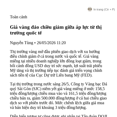
In trang
(Ctr + P)
Toàn cảnh
Giá vàng đảo chiều giảm giữa áp lực từ thị
trường quốc tế
Nguyễn Tùng
•
26/05/2026 11:20
Thị trường vàng mở đầu phiên giao dịch với xu hướng
điều chỉnh giảm ở cả trong nước và quốc tế. Giá vàng
miếng tại nhiều doanh nghiệp lớn đồng loạt giảm, trong
bối cảnh đồng USD duy trì sức mạnh, lợi suất trái phiếu
Mỹ tăng và thị trường tiếp tục đánh giá triển vọng chính
sách tiền tệ của Cục Dự trữ Liên bang Mỹ (FED).
Tại thị trường trong nước sáng 26/5, Công ty Vàng bạc Đá
quý Sài Gòn (SJC) niêm yết giá vàng miếng ở mức 158,5
triệu đồng/lượng chiều mua vào và 161,5 triệu đồng/lượng
chiều bán ra, giảm 500.000 đồng/lượng ở cả hai chiều giao
dịch so với phiên trước đó. Mức chênh lệch giữa giá mua
và bán hiện duy trì khoảng 3 triệu đồng/lượng.
Diễn biến tương tự cũng được ghi nhận tại Tập đoàn DOJI