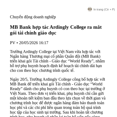
In trang
(Ctr + P)
Chuyển động doanh nghiệp
MB Bank hợp tác Ardingly College ra mắt
gói tài chính giáo dục
PV
•
20/05/2026 16:17
Trường Ardingly College tại Việt Nam vừa hợp tác với
Ngân hàng Thương mại cổ phần Quân đội (MB Bank)
triển khai gói Tài chính - Giáo dục “World Ready”, nhằm
hỗ trợ phụ huynh hoạch định kế hoạch tài chính dài hạn
cho con theo học chương trình quốc tế.
Ngày 20/5, Trường Ardingly College công bố hợp tác với
MB Bank để triển khai gói Tài chính - Giáo dục “World
Ready” dành cho phụ huynh có con theo học tại trường ở
Việt Nam. Theo đơn vị triển khai, phụ huynh chỉ cần gửi
một khoản tiết kiệm ban đầu theo lựa chọn về thời gian và
chương trình học để được ngân hàng đảm bảo thanh toán
học phí và các chi phí liên quan trong toàn bộ quá trình
học tập của học sinh tại trường. Sau khi hoàn tất chương
trình học, phụ huynh sẽ nhận lại toàn bộ vốn gốc cùng